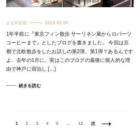
よもやま話
2023-02-04
1年半前に『東京フィン散歩 サーリネン展からロバーツ
コーヒーまで』としたブログを書きました。 今回は京
都で北欧散歩をしたお話しの第2弾。第1弾？あるんです
よ、去年の1月に。実はこのブログの最後に個人的な理
由で神戸に宿泊し […]
続きを読む
投
固
固
固
固
固
固
1
2
3
4
5
…
12
次
稿
定
定
定
定
定
定
ナ
ペ
ペ
ペ
ペ
ペ
ペ