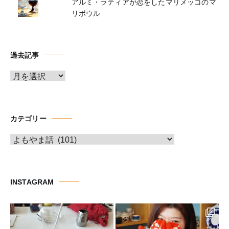
アルミ・ラティアが恋をしたマリメッコのマ
リボウル
過去記事
ア
ー
カ
イ
カテゴリー
ブ
カ
テ
ゴ
リ
INSTAGRAM
ー