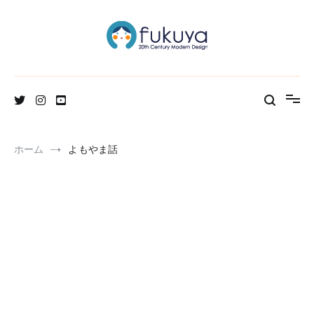
コ
ン
テ
ン
ツ
へ
北欧のかわいいヴィンテージ食器＆雑貨のお店ブログ
Fukuya通信
ス
キ
ッ
プ
ホーム
よもやま話