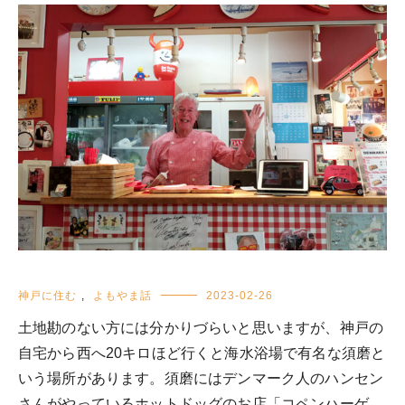
神戸に住む
,
よもやま話
2023-02-26
土地勘のない方には分かりづらいと思いますが、神戸の
自宅から西へ20キロほど行くと海水浴場で有名な須磨と
いう場所があります。須磨にはデンマーク人のハンセン
さんがやっているホットドッグのお店「コペンハーゲ