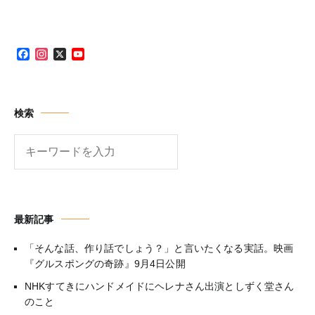
ビ
ー
ー
ー
ー
ー
ー
ゲ
ジ
ジ
ジ
ジ
ジ
ジ
ー
シ
Facebook
Instagram
X
YouTube
ョ
Channel
ン
検索
検
索
最新記事
「そんな話、作り話でしょう？」と言いたくなる実話。映画
『グルスポングの奇跡』9月4日公開
NHKすてきにハンドメイドにヘレナさん出演としずく堂さん
のこと