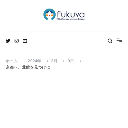
コ
ン
テ
ン
ツ
へ
北欧のかわいいヴィンテージ食器＆雑貨のお店ブログ
Fukuya通信
ス
キ
ッ
プ
ホーム
2024年
3月
9日
京都へ、北欧を見つけに