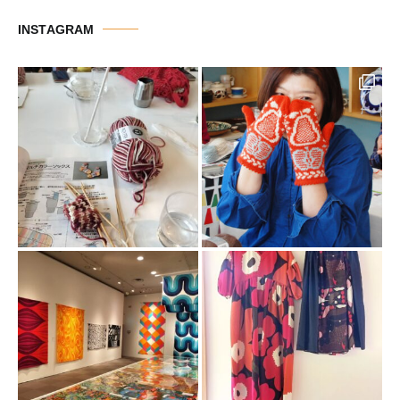
リ
INSTAGRAM
ー