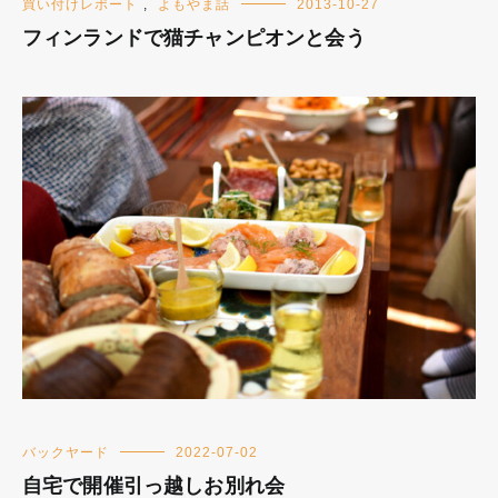
買い付けレポート
,
よもやま話
2013-10-27
フィンランドで猫チャンピオンと会う
バックヤード
2022-07-02
自宅で開催引っ越しお別れ会