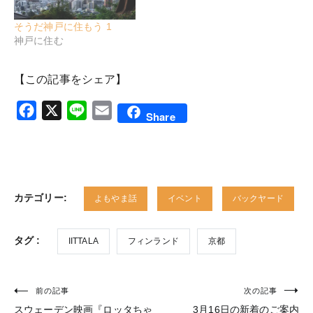
そうだ神戸に住もう 1
神戸に住む
【この記事をシェア】
Facebook
X
Line
Email
Share
カテゴリー:
よもやま話
イベント
バックヤード
タグ :
IITTALA
フィンランド
京都
前の記事
次の記事
投
スウェーデン映画『ロッタちゃ
3月16日の新着のご案内