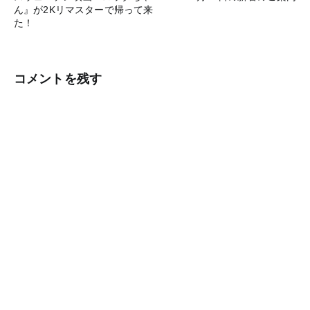
稿
ん』が2Kリマスターで帰って来
た！
ナ
ビ
ゲ
コメントを残す
ー
シ
ョ
ン