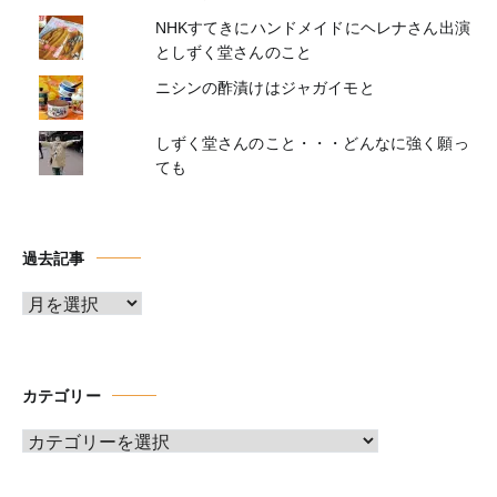
NHKすてきにハンドメイドにヘレナさん出演
としずく堂さんのこと
ニシンの酢漬けはジャガイモと
しずく堂さんのこと・・・どんなに強く願っ
ても
過去記事
ア
ー
カ
イ
カテゴリー
ブ
カ
テ
ゴ