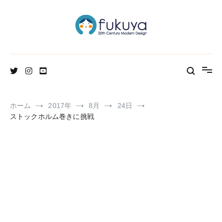
コ
ン
テ
ン
ツ
へ
北欧のかわいいヴィンテージ食器＆雑貨のお店ブログ
Fukuya通信
ス
キ
ッ
プ
ホーム
2017年
8月
24日
ストックホルム巻きに挑戦