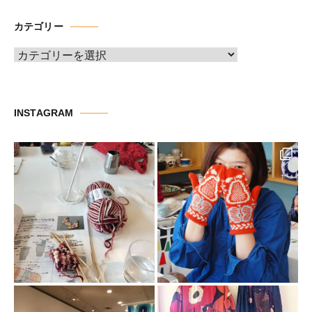
イ
カテゴリー
ブ
カ
テ
ゴ
リ
INSTAGRAM
ー