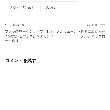
スウェーデン菓子
北欧菓子
前の記事
次の記事
投
フクヤのワークショップ、しず
ノルウェーから世界に広がった
稿
く堂のかごバッグとシナモンロ
ノルディック柄
ール作り
ナ
ビ
ゲ
コメントを残す
ー
シ
ョ
ン