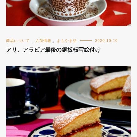
商品について
,
入荷情報
,
よもやま話
2020-10-10
アリ、アラビア最後の銅板転写絵付け