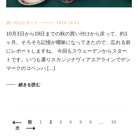
買い付けレポート
2018-11-13
10月3日から19日までの秋の買い付けから戻って、約1
ヶ月。そろそろ記憶が曖昧になってきたので、忘れる前
にレポートしますね。 今回もスウェーデンからスター
トです。いつも通りスカンジナヴィアエアラインでデン
マークのコペンハ […]
続きを読む
投
固
固
固
固
固
固
固
前
1
2
3
4
5
6
…
10
稿
定
定
定
定
定
定
定
次
ナ
ペ
ペ
ペ
ペ
ペ
ペ
ペ