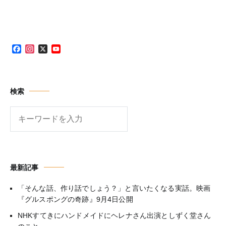
ビ
ー
ー
ー
ー
ー
ー
ー
ゲ
ジ
ジ
ジ
ジ
ジ
ジ
ジ
ー
シ
ョ
Facebook
Instagram
X
YouTube
ン
Channel
検索
検
索
最新記事
「そんな話、作り話でしょう？」と言いたくなる実話。映画
『グルスポングの奇跡』9月4日公開
NHKすてきにハンドメイドにヘレナさん出演としずく堂さん