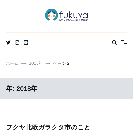
コ
ン
テ
ン
ツ
へ
北欧のかわいいヴィンテージ食器＆雑貨のお店ブログ
Fukuya通信
ス
キ
ッ
プ
ホーム
2018年
ページ 2
年:
2018年
フクヤ北欧ガラクタ市のこと