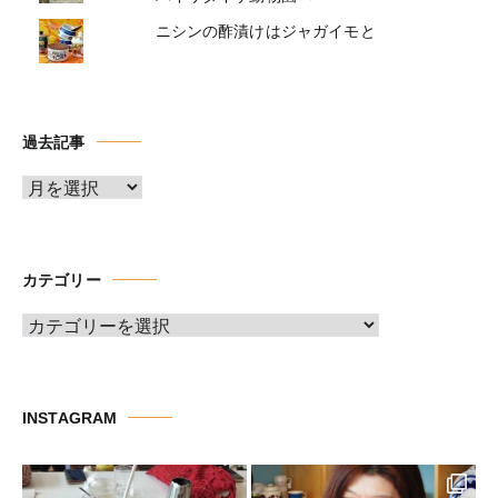
ニシンの酢漬けはジャガイモと
過去記事
ア
ー
カ
イ
カテゴリー
ブ
カ
テ
ゴ
リ
INSTAGRAM
ー