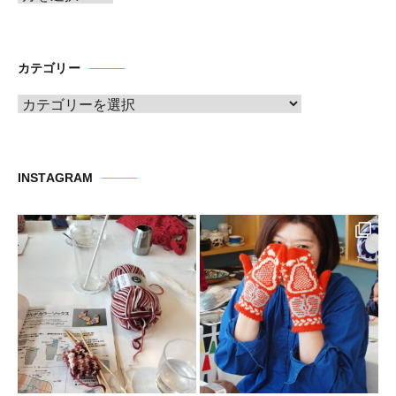
ー
カ
イ
カテゴリー
ブ
カ
テ
ゴ
リ
INSTAGRAM
ー