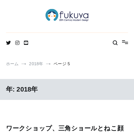
コ
ン
テ
ン
ツ
へ
北欧のかわいいヴィンテージ食器＆雑貨のお店ブログ
Fukuya通信
ス
キ
ッ
プ
ホーム
2018年
ページ 5
年:
2018年
ワークショップ、三角ショールとねこ顔