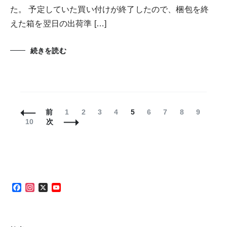
た。 予定していた買い付けが終了したので、梱包を終
えた箱を翌日の出荷準 […]
続きを読む
投
固
固
固
固
固
固
固
固
固
前
1
2
3
4
5
6
7
8
9
稿
固
定
定
定
定
定
定
定
定
定
10
次
ナ
定
ペ
ペ
ペ
ペ
ペ
ペ
ペ
ペ
ペ
ビ
ペ
ー
ー
ー
ー
ー
ー
ー
ー
ー
ゲ
ー
ジ
ジ
ジ
ジ
ジ
ジ
ジ
ジ
ジ
ー
ジ
シ
ョ
Facebook
Instagram
X
YouTube
ン
Channel