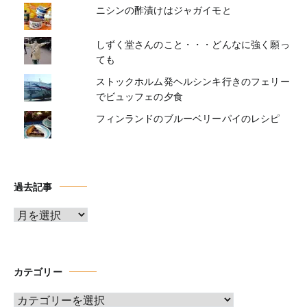
ニシンの酢漬けはジャガイモと
しずく堂さんのこと・・・どんなに強く願っ
ても
ストックホルム発ヘルシンキ行きのフェリー
でビュッフェの夕食
フィンランドのブルーベリーパイのレシピ
過去記事
ア
ー
カ
イ
カテゴリー
ブ
カ