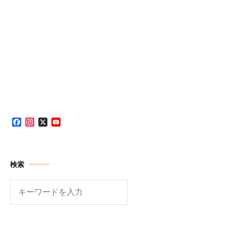
Facebook
Instagram
X
YouTube
Channel
検索
検
索