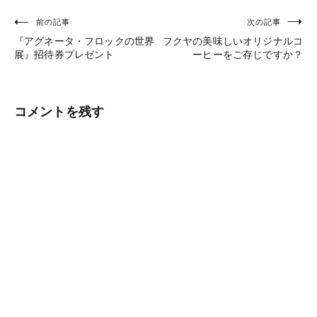
前の記事
次の記事
投
『アグネータ・フロックの世界
フクヤの美味しいオリジナルコ
稿
展』招待券プレゼント
ーヒーをご存じですか？
ナ
ビ
コメントを残す
ゲ
ー
シ
ョ
ン