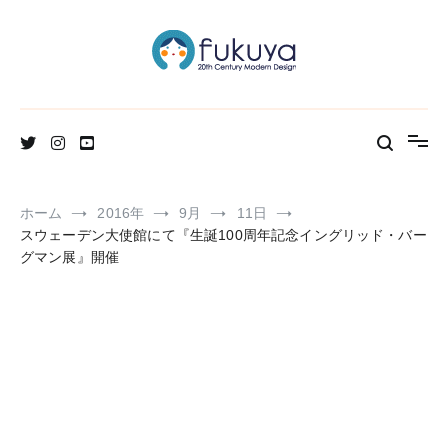
コ
ン
テ
ン
ツ
へ
北欧のかわいいヴィンテージ食器＆雑貨のお店ブログ
Fukuya通信
ス
キ
ッ
プ
ホーム
2016年
9月
11日
スウェーデン大使館にて『生誕100周年記念イングリッド・バー
グマン展』開催