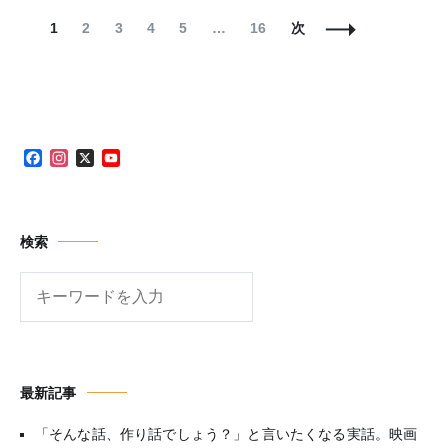
投
固
固
固
固
固
固
1
2
3
4
5
…
16
次
稿
定
定
定
定
定
定
ナ
ペ
ペ
ペ
ペ
ペ
ペ
ビ
ー
ー
ー
ー
ー
ー
ゲ
ジ
ジ
ジ
ジ
ジ
ジ
ー
シ
Facebook
Instagram
X
YouTube
ョ
Channel
ン
検索
検
索
最新記事
「そんな話、作り話でしょう？」と言いたくなる実話。映画