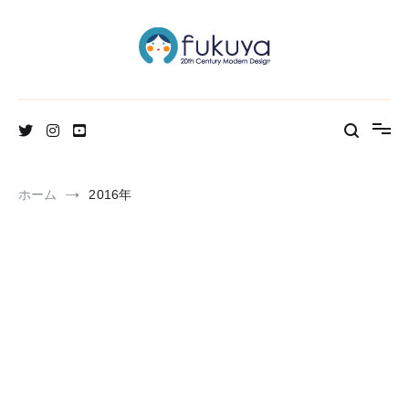
コ
ン
テ
ン
ツ
へ
北欧のかわいいヴィンテージ食器＆雑貨のお店ブログ
Fukuya通信
ス
キ
ッ
プ
ホーム
2016年