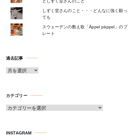
としずく堂さんのこと
しずく堂さんのこと・・・どんなに強く願っ
ても
スウェーデンの数え歌「Äppel päppel」のプ
レート
過去記事
ア
ー
カ
イ
カテゴリー
ブ
カ
テ
ゴ
リ
INSTAGRAM
ー