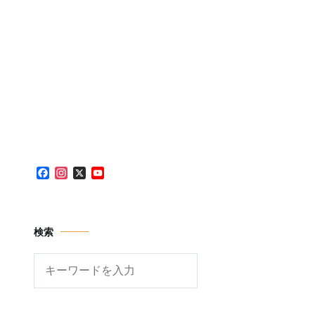
Facebook
Instagram
X
YouTube
Channel
検索
検
索