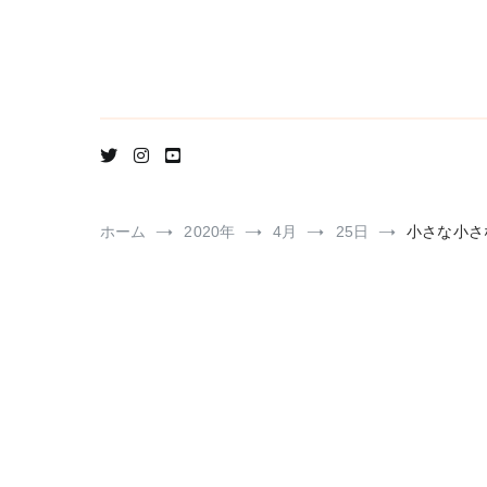
コ
ン
テ
ン
ツ
へ
ス
キ
ッ
プ
ホーム
2020年
4月
25日
小さな小さ