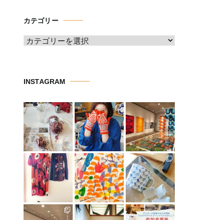
カ
イ
カテゴリー
ブ
カ
テ
ゴ
リ
INSTAGRAM
ー