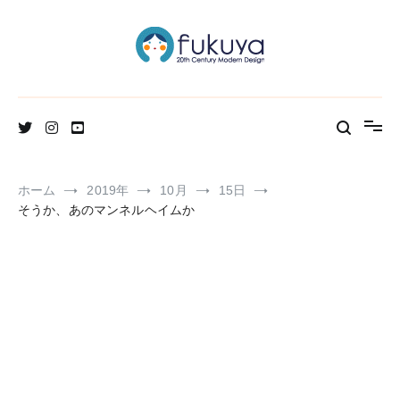
コ
ン
テ
ン
ツ
へ
北欧のかわいいヴィンテージ食器＆雑貨のお店ブログ
Fukuya通信
ス
キ
ッ
プ
ホーム
2019年
10月
15日
そうか、あのマンネルヘイムか