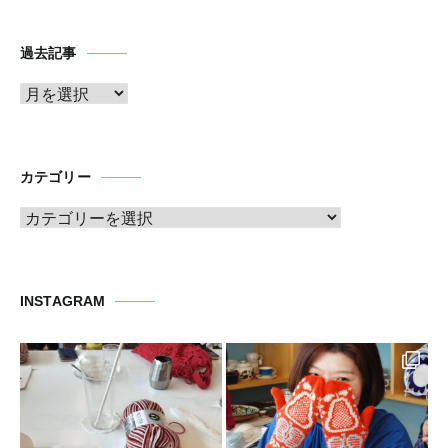
過去記事
ア
ー
カ
イ
カテゴリー
ブ
カ
テ
ゴ
リ
INSTAGRAM
ー