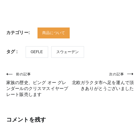
カテゴリー:
商品について
タグ :
GEFLE
スウェーデン
前の記事
次の記事
投
家族の歴史、ビング オー グレ
北欧ガラクタ市へ足を運んで頂
稿
ンダールのクリスマスイヤープ
きありがとうございました
レート販売します
ナ
ビ
ゲ
コメントを残す
ー
シ