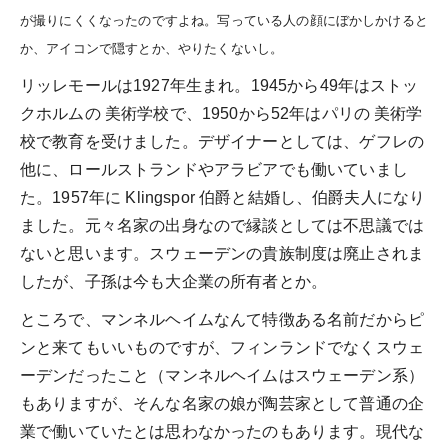
が撮りにくくなったのですよね。写っている人の顔にぼかしかけると
か、アイコンで隠すとか、やりたくないし。
リッレモールは1927年生まれ。1945から49年はストッ
クホルムの 美術学校で、1950から52年はパリの 美術学
校で教育を受けました。デザイナーとしては、ゲフレの
他に、ロールストランドやアラビアでも働いていまし
た。1957年に Klingspor 伯爵と結婚し、伯爵夫人になり
ました。元々名家の出身なので縁談としては不思議では
ないと思います。スウェーデンの貴族制度は廃止されま
したが、子孫は今も大企業の所有者とか。
ところで、マンネルヘイムなんて特徴ある名前だからピ
ンと来てもいいものですが、フィンランドでなくスウェ
ーデンだったこと（マンネルヘイムはスウェーデン系）
もありますが、そんな名家の娘が陶芸家として普通の企
業で働いていたとは思わなかったのもあります。現代な