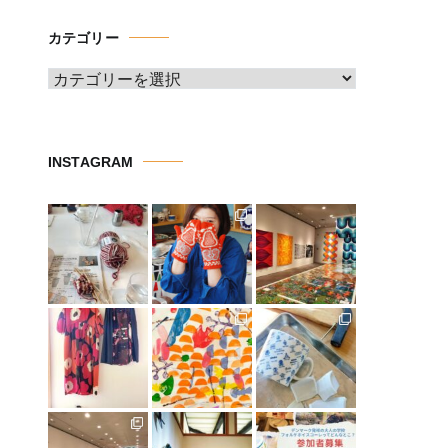
イ
カテゴリー
ブ
カ
テ
ゴ
リ
INSTAGRAM
ー