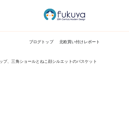
北欧のかわいいヴィンテージ食器＆雑貨のお
Fukuya通信
ブログトップ
北欧買い付けレポート
ップ、三角ショールとねこ顔シルエットのバスケット