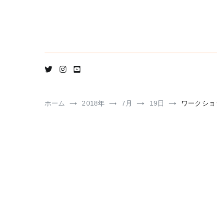
コ
ン
テ
ン
ツ
へ
ス
キ
ッ
プ
ホーム
2018年
7月
19日
ワークショ