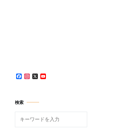
Facebook
Instagram
X
YouTube
Channel
検索
検
索