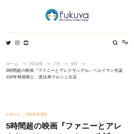
コ
ン
テ
ン
ツ
へ
北欧のかわいいヴィンテージ食器＆雑貨のお店ブログ
Fukuya通信
ス
キ
ッ
プ
ホーム
2018年
7月
9日
5時間超の映画『ファニーとアレクサンデル』ベルイマン生誕
100年映画祭と、恵比寿マルシェ出店
お知らせ
,
北欧映画感想
5時間超の映画『ファニーとアレ