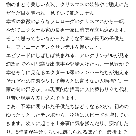
物のまとう美しい衣装、クリスマスの装飾やご馳走にた
だただ目を奪われ、見ていて飽きません。
幸福の象徴のようなプロローグのクリスマスから一転、
やがてエクダール家の長男一家に暗雲が立ち込めます。
そして思ってもいなかったような不幸が長男の子供た
ち、ファニーとアレクサンデルを襲います。
エピソードにしばしば挟まれる、アレクサンデルが見る
幻想的で不可思議な出来事や登場人物たち。一見豊かで
幸せそうに見えるエクダール家のメンバーたちが抱える
それぞれの問題や決して善人とは言えない人物描写。一
家の闇の部分が、非現実的な描写に入れ替わり立ち代わ
り苦い現実を差し込んできます。
さあ、不幸に襲われた子供たちはどうなるのか。初めの
ゆったりとしたテンポから、物語はスピードを増してい
きます。次々に起こる出来事に気を揉んだり、安堵した
り。5時間が半分くらいに感じられるほどで、最後まで