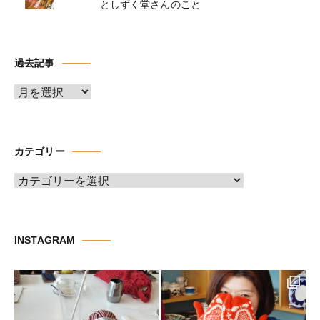
としずく堂さんのこと
過去記事
ア
ー
カ
イ
カテゴリー
ブ
カ
テ
ゴ
リ
INSTAGRAM
ー