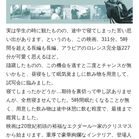
実は学生の時に観たものの、途中で寝てしまった苦い思
い出があります。というのも、この映画、311分。5時
間を超える長編も長編、アラビアのロレンス完全版227
分が可愛く思えるほど。
躊躇したものの、この機会を逃すと二度とチャンスが無
いかもと、昼寝をして眠気覚ましに飲み物を用意して、
試写会に臨みました。
寝てしまったかどうか…期待を裏切って申し訳ありませ
んが、全然寝ませんでした。5時間眠たくなることが無
く、用意した飲み物は途中休憩に飲む程度で、最後まで
鑑賞しました。
映画は20世紀初頭の裕福なエクダール一家のクリスマス
から始まります。重厚で豪華絢爛なインテリア、登場人