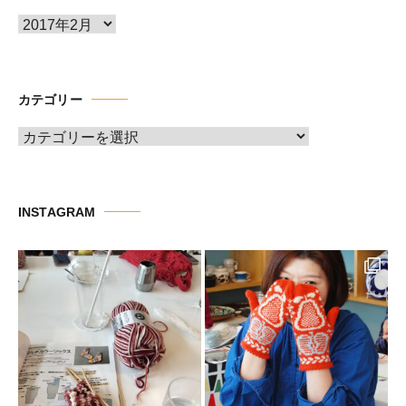
ア
ー
カ
イ
カテゴリー
ブ
カ
テ
ゴ
リ
INSTAGRAM
ー