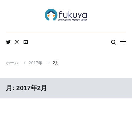
コ
ン
テ
ン
ツ
へ
北欧のかわいいヴィンテージ食器＆雑貨のお店ブログ
Fukuya通信
ス
キ
ッ
プ
ホーム
2017年
2月
月:
2017年2月