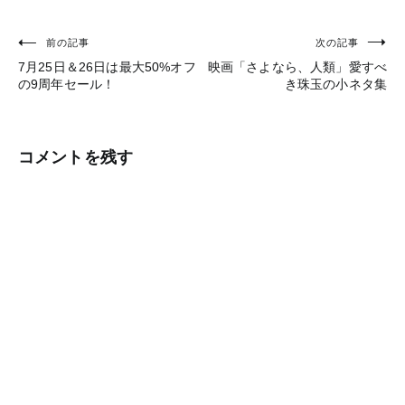
前の記事
次の記事
投
7月25日＆26日は最大50%オフ
映画「さよなら、人類」愛すべ
稿
の9周年セール！
き珠玉の小ネタ集
ナ
ビ
コメントを残す
ゲ
ー
シ
ョ
ン