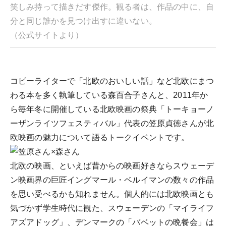
笑しみ持って描きだす傑作。観る者は、作品の中に、自
分と同じ誰かを見つけ出すに違いない。
（公式サイトより）
コピーライターで「北欧のおいしい話」など北欧にまつ
わる本を多く執筆している森百合子さんと、2011年か
ら毎年冬に開催している北欧映画の祭典「トーキョーノ
ーザンライツフェスティバル」代表の笠原貞徳さんが北
欧映画の魅力について語るトークイベントです。
北欧の映画、といえば昔からの映画好きならスウェーデ
ン映画界の巨匠イングマール・ベルイマンの数々の作品
を思い受べるかも知れません。個人的には北欧映画とも
気づかず学生時代に観た、スウェーデンの「マイライフ
アズアドッグ」、デンマークの「バベットの晩餐会」は