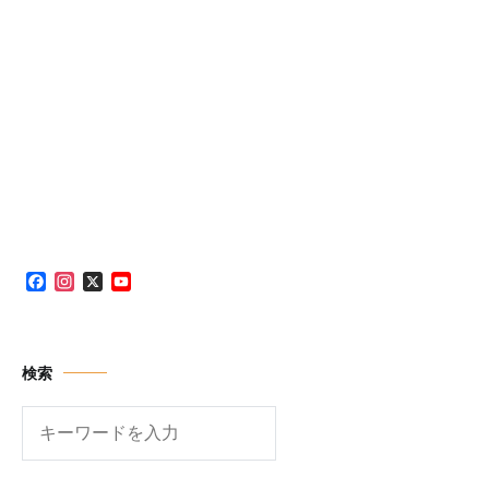
Facebook
Instagram
X
YouTube
Channel
検索
検
索