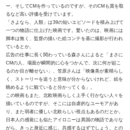
ー、そしてCMを作っているのですが、そのCMも賞を取
るなど高い評価を受けています。
「さよなら、人類」は39の短いエピソードを積み上げて
一つの物語に仕上げた映画です。驚いたのは、映画には
脚本は無く、監督の描いた絵コンテを基に撮影が行われ
ているとか。
広告の仕事に長く関わっている森さんによると「まさに
CMの人、場面が瞬間的に心をつかんで、次に何が起こ
るのか目が離せない」、笠原さんは「映像美が素晴らし
く、ストーリーを追うと意味が分からないけれど、絵を
眺めるように観ていると分かってくる」。
この映画もまた、北欧映画らしく上手く行かない人々を
描いているのですが、そこには自虐的なユーモアがあ
り、また弱者に優しい北欧らしい視点もあるのだとか。
日本人の感覚にも似たアイロニーは異国の物語でありな
がら、きっと身近に感じ、共感するはずでしょう、との