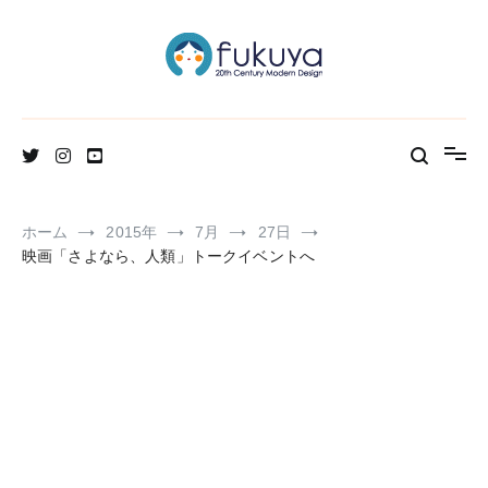
コ
ン
テ
ン
ツ
へ
北欧のかわいいヴィンテージ食器＆雑貨のお店ブログ
Fukuya通信
ス
キ
ッ
プ
ホーム
2015年
7月
27日
映画「さよなら、人類」トークイベントへ