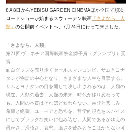
8月8日からYEBISU GARDEN CINEMAほか全国で順次
ロードショーが始まるスウェーデン映画
「さよなら、人
類」
の公開前イベントへ、7月24日に行って来ました。
「さよなら、人類」
第71回ヴェネチア国際映画祭金獅子賞（グランプリ）受
賞
面白グッズを売り歩くセールスマンコンビ、サムとヨナ
タンが物語の中心となり、さまざまな人生を目撃する。
サムとヨナタンの目を通して映し出されるのは、人類の
現在、人類の過去、人類の未来。時代が移り変わって
も、人間の本質はそれほど変わらない。喜びと悲しみ、
希望と絶望、ユーモアと恐怖を、哲学的視点をスパイス
にしてブラックな笑いに包み込む。人間であるがゆえの
愚かさ、滑稽さ、哀愁、脆さを苦みとそこはかとない可