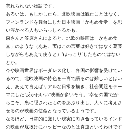
忘れられない物語です。
あるいは、もしかしたら、北欧映画は観たことはなく、
フィンランドを舞台にした日本映画「かもめ食堂」を思
い浮かべる人もいらっしゃるかも。
森さんと笠原さんによると、北欧の映画は「かもめ食
堂」のような（ああ、実はこの言葉は好きではなく葛藤
しながらもあえて使うと）”ほっこり”したものではない
とか。
今や映画世界はボーダレス化し、各国の影響を受けてい
るので、北欧映画の特色を一言で語るのは難しいとはい
え、あえて言えばリアルな日常を描き、社会問題をテー
マにした”反かわいい”映画が多いそう。”幸せの国”だか
らこそ、裏に隠されたものをあぶり出し、人々に考えさ
せるのが映画の使命となっているようです。
なるほど、日常的に厳しい現実に向き合っているインド
の映画が底抜けにハッピーなのとは真逆というわけです