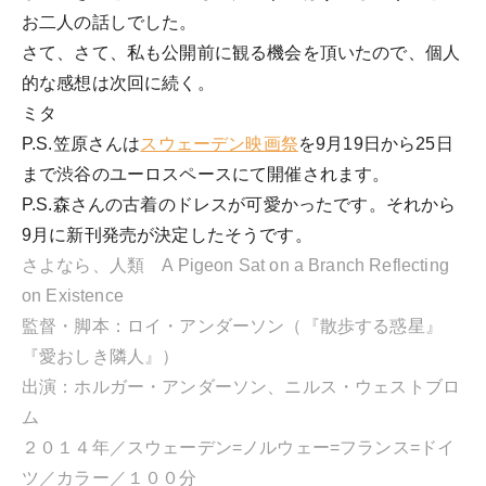
お二人の話しでした。
さて、さて、私も公開前に観る機会を頂いたので、個人
的な感想は次回に続く。
ミタ
P.S.笠原さんは
スウェーデン映画祭
を9月19日から25日
まで渋谷のユーロスペースにて開催されます。
P.S.森さんの古着のドレスが可愛かったです。それから
9月に新刊発売が決定したそうです。
さよなら、人類 A Pigeon Sat on a Branch Reflecting
on Existence
監督・脚本：ロイ・アンダーソン（『散歩する惑星』
『愛おしき隣人』）
出演：ホルガー・アンダーソン、ニルス・ウェストブロ
ム
２０１４年／スウェーデン=ノルウェー=フランス=ドイ
ツ／カラー／１００分