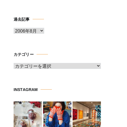
過去記事
ア
ー
カ
イ
カテゴリー
ブ
カ
テ
ゴ
リ
INSTAGRAM
ー