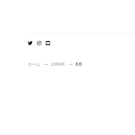
コ
ン
テ
ン
ツ
へ
ス
キ
ッ
プ
ホーム
2006年
8月