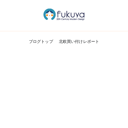
北欧のかわいいヴィンテージ食器＆雑貨のお
Fukuya通信
ブログトップ
北欧買い付けレポート