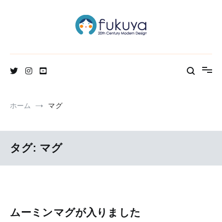
コ
ン
テ
ン
ツ
へ
北欧のかわいいヴィンテージ食器＆雑貨のお店ブログ
Fukuya通信
ス
キ
ッ
プ
ホーム
マグ
タグ:
マグ
ムーミンマグが入りました