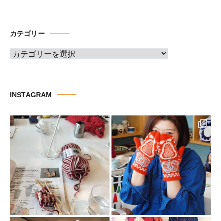
ー
カ
イ
カテゴリー
ブ
カ
テ
ゴ
リ
INSTAGRAM
ー