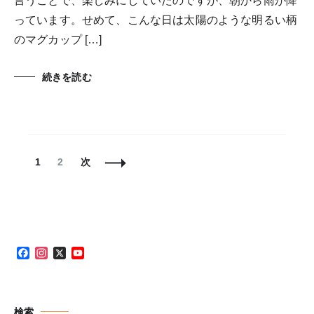
言うことで、楽しみにしていたのですが、朝から雨が降
っています。せめて、こんな日は太陽のような明るい柄
のマグカップ […]
続きを読む
投
固
固
1
2
次
稿
定
定
ナ
ペ
ペ
ビ
ー
ー
ゲ
ジ
ジ
ー
シ
Facebook
Instagram
X
YouTube
ョ
Channel
ン
検索