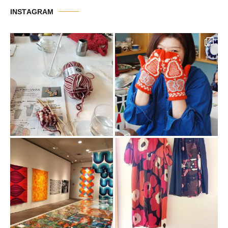
リ
INSTAGRAM
ー