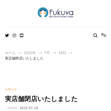
コ
ン
テ
ン
ツ
へ
北欧のかわいいヴィンテージ食器＆雑貨のお店ブログ
Fukuya通信
ス
キ
ッ
プ
ホーム
2022年
7月
18日
実店舗閉店いたしました
お知らせ
実店舗閉店いたしました
フ
2022-07-18