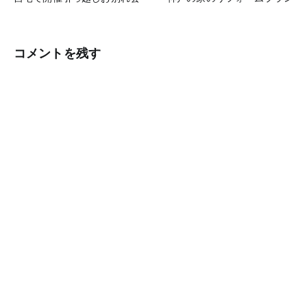
稿
ナ
ビ
コメントを残す
ゲ
ー
シ
ョ
ン