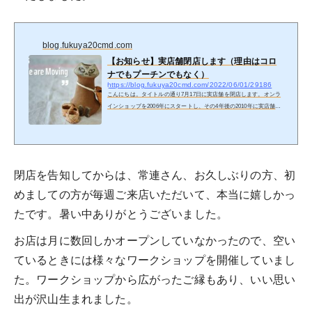
blog.fukuya20cmd.com
【お知らせ】実店舗閉店します（理由はコロ
ナでもプーチンでもなく）
https://blog.fukuya20cmd.com/2022/06/01/29186
こんにちは。タイトルの通り7月17日に実店舗を閉店します。オンラ
インショップを2006年にスタートし、その4年後の2010年に実店舗を
開店したので今年で12年ですね。昨今閉店となると「ここもか！」
と思われてしまいそうですが、これまたタイトルの通り、閉店理由は
コロナでも、またプーチンの起こした侵略戦争のせいでもありませ
ん。まあ、後押しはされましたが。理由をごく簡単に説明すると、一
つは北欧の上がり続ける物価に加えビンテージ市場参入者の増加によ
閉店を告知してからは、常連さん、お久しぶりの方、初
る価格の上昇という外側の要因です。普通の会社勤めの方でもちょっ
と頑張...
めましての方が毎週ご来店いただいて、本当に嬉しかっ
たです。暑い中ありがとうございました。
お店は月に数回しかオープンしていなかったので、空い
ているときには様々なワークショップを開催していまし
た。ワークショップから広がったご縁もあり、いい思い
出が沢山生まれました。