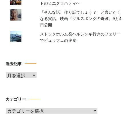
ドのヒエタラハティへ
「そんな話、作り話でしょう？」と言いたく
なる実話。映画『グルスポングの奇跡』9月4
日公開
ストックホルム発ヘルシンキ行きのフェリー
でビュッフェの夕食
過去記事
ア
ー
カ
イ
カテゴリー
ブ
カ
テ
ゴ