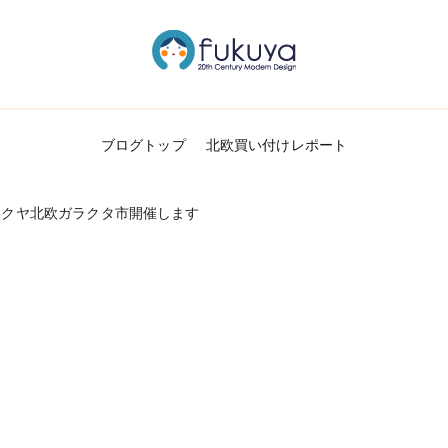
北欧のかわいいヴィンテージ食器＆雑貨のお
Fukuya通信
ブログトップ
北欧買い付けレポート
6回フクヤ北欧ガラクタ市開催します