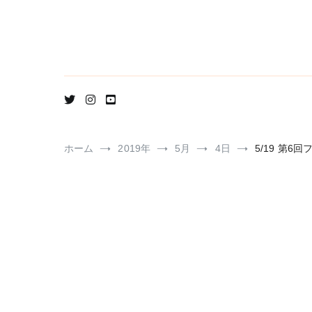
コ
ン
テ
ン
ツ
へ
ス
キ
ッ
プ
ホーム
2019年
5月
4日
5/19 第