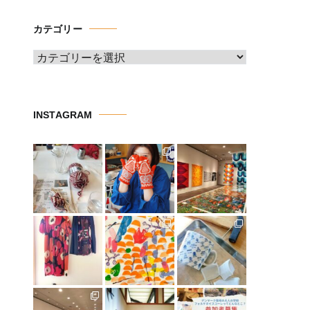
カ
イ
カテゴリー
ブ
カ
テ
ゴ
リ
INSTAGRAM
ー