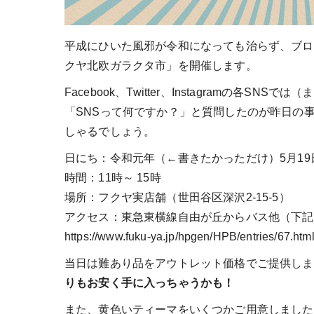
平成にひいた風邪が令和になっても治らず、ブロ
クヤ北欧ガラクタ市」を開催します。
Facebook、Twitter、Instagramの各
「SNSって何ですか？」と質問したのが昨日の
しゃるでしょう。
日にち：令和元年（←書きたかっただけ）5月19
時間：11時～ 15時
場所：フクヤ実店舗（世田谷区深沢2-15-5）
アクセス：東急東横線自由が丘からバス他（下記
https://www.fuku-ya.jp/hpgen/HPB/entries/67.htm
当日は難あり品をアウトレット価格でご提供しま
りもお安く手に入っちゃうかも！
また、黄色いティーマをいくつかご用意しました