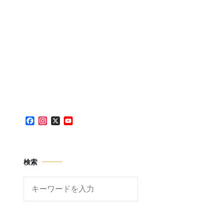
Facebook
Instagram
X
YouTube
Channel
検索
検
索