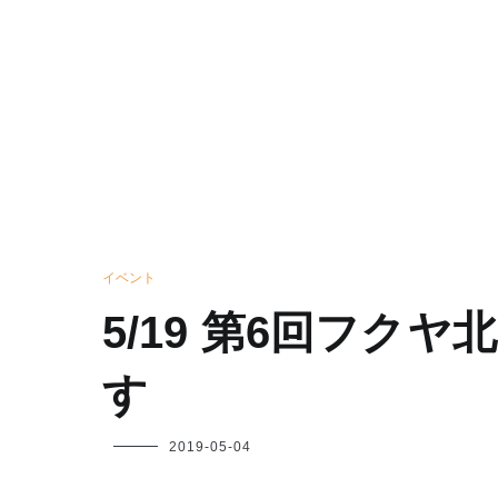
イベント
5/19 第6回フク
す
フ
2019-05-04
ク
ヤ