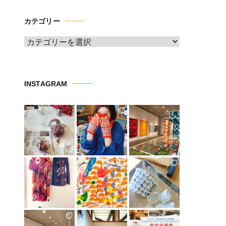
カ
イ
カテゴリー
ブ
カ
テ
ゴ
リ
INSTAGRAM
ー