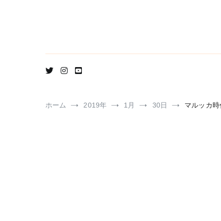
コ
ン
テ
ン
ツ
へ
ス
キ
ッ
プ
ホーム
2019年
1月
30日
マルッカ時