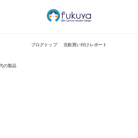
北欧のかわいいヴィンテージ食器＆雑貨のお
Fukuya通信
ブログトップ
北欧買い付けレポート
代の製品