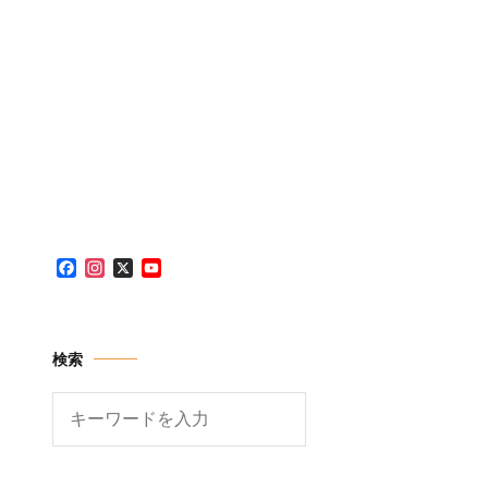
Facebook
Instagram
X
YouTube
Channel
検索
検
索