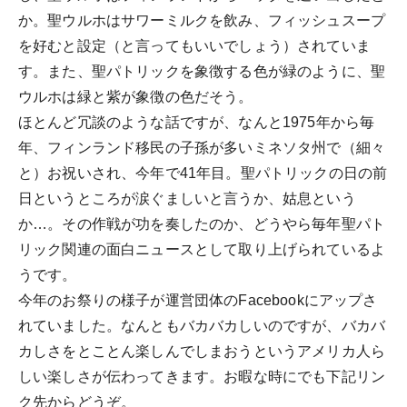
か。聖ウルホはサワーミルクを飲み、フィッシュスープ
を好むと設定（と言ってもいいでしょう）されていま
す。また、聖パトリックを象徴する色が緑のように、聖
ウルホは緑と紫が象徴の色だそう。
ほとんど冗談のような話ですが、なんと1975年から毎
年、フィンランド移民の子孫が多いミネソタ州で（細々
と）お祝いされ、今年で41年目。聖パトリックの日の前
日というところが涙ぐましいと言うか、姑息という
か…。その作戦が功を奏したのか、どうやら毎年聖パト
リック関連の面白ニュースとして取り上げられているよ
うです。
今年のお祭りの様子が運営団体のFacebookにアップさ
れていました。なんともバカバカしいのですが、バカバ
カしさをとことん楽しんでしまおうというアメリカ人ら
しい楽しさが伝わってきます。お暇な時にでも下記リン
ク先からどうぞ。