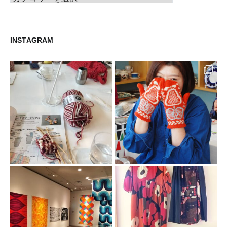
テ
ゴ
リ
INSTAGRAM
ー