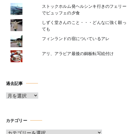
ストックホルム発ヘルシンキ行きのフェリー
でビュッフェの夕食
しずく堂さんのこと・・・どんなに強く願っ
ても
フィンランドの宿についているアレ
アリ、アラビア最後の銅板転写絵付け
過去記事
ア
ー
カ
イ
カテゴリー
ブ
カ