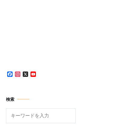
Facebook
Instagram
X
YouTube
Channel
検索
検
索