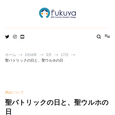
コ
ン
テ
ン
ツ
へ
北欧のかわいいヴィンテージ食器＆雑貨のお店ブログ
Fukuya通信
ス
キ
ッ
プ
ホーム
2016年
3月
17日
聖パトリックの日と、聖ウルホの日
商品について
聖パトリックの日と、聖ウルホの
日