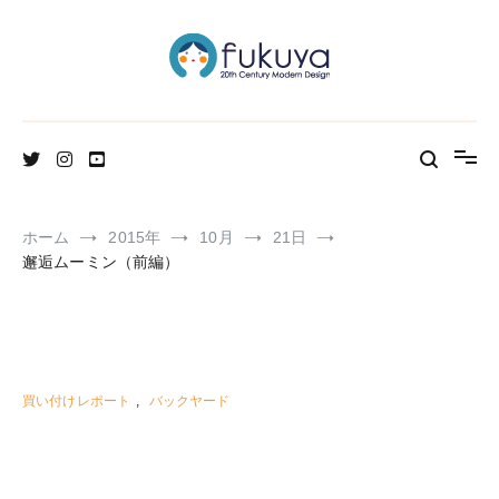
コ
ン
テ
ン
ツ
へ
北欧のかわいいヴィンテージ食器＆雑貨のお店ブログ
Fukuya通信
ス
キ
ッ
プ
ホーム
2015年
10月
21日
邂逅ムーミン（前編）
買い付けレポート
,
バックヤード