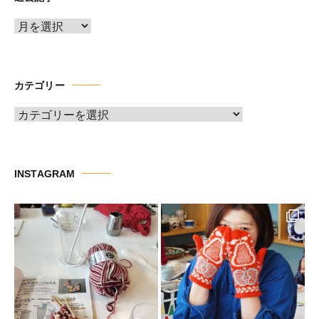
ア
ー
カ
イ
カテゴリー
ブ
カ
テ
ゴ
リ
INSTAGRAM
ー