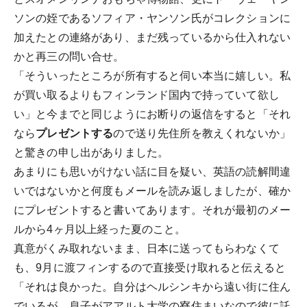
ソンの姪であるソフィア・ヤンソン氏がコレクションに
加えたとの連絡があり、まだ残っているから仕入れない
かと再三の問い合せ。
「そういったところが所有すると伺い本当に嬉しい。私
が買い取るよりもフィンランド国内で持っていて欲し
い」と今までと同じようにお断りの返信をすると「それ
なら
プレゼントする
ので送り先住所を教えくれないか」
と驚きの申し出がありました。
あまりにも思いがけない話に目を疑い、英語の読解間違
いではないかと何度もメールを読み返しましたが、確か
にプレゼントすると書いてあります。それが最初のメー
ルから4ヶ月以上経った夏のこと。
真意がくみ取れないまま、日本に送ってもらわなくて
も、9月に渡フィンするので直接受け取れると伝えると
「それは良かった。自分はヘルシンキから遠い街に住ん
でいるが、息子がアアルト大学の寮住まいなので彼に託