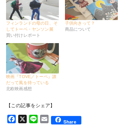
フィンランドの母の日、そ
子供向きって？
してトーベ・ヤンソン展
商品について
買い付けレポート
映画『TOVE／トーベ』誰
だって風を待っている
北欧映画感想
【この記事をシェア】
Facebook
X
Line
Email
Share