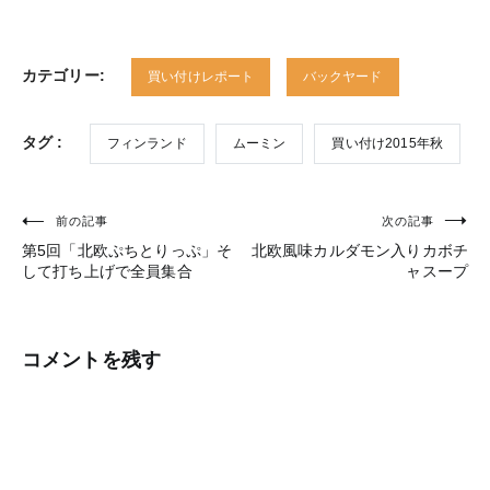
カテゴリー:
買い付けレポート
バックヤード
タグ :
フィンランド
ムーミン
買い付け2015年秋
前の記事
次の記事
投
第5回「北欧ぷちとりっぷ」そ
北欧風味カルダモン入りカボチ
稿
して打ち上げで全員集合
ャスープ
ナ
ビ
コメントを残す
ゲ
ー
シ
ョ