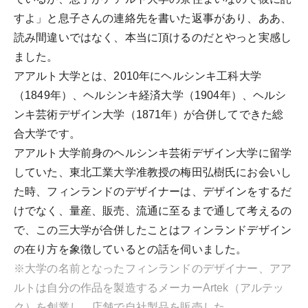
すよ」と息子さんの連絡先を書いた返事があり、ああ、
読み間違いではなく、本当に頂けるのだとやっと実感し
ました。
アアルト大学とは、2010年にヘルシンキ工科大学
（1849年）、ヘルシンキ経済大学（1904年）、ヘルシ
ンキ芸術デザイン大学（1871年）が合併してできた総
合大学です。
アアルト大学前身のヘルシンキ芸術デザイン大学に留学
していた、東北工業大学准教授の梅田弘樹氏にお会いし
た時、フィンランドのデザイナーは、デザインをするだ
けでなく、量産、販売、流通に至るまで通して考えるの
で、この三大学が合併したことはフィンランドデザイン
の在り方を象徴しているとの話を伺いました。
※大学の名前となったフィンランドのデザイナー、アア
ルトは自分の作品を製造するメーカーArtek（アルテッ
ク）を創業し、店舗で自社製品を販売した。