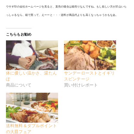
ウサギ印の会社ホームページを見ると、直売の場合は箱売りなんですね。もし欲しい方が沢山いら
っしゃるなら、箱で買って、えーーと・・・送料が商品代よりも高くなっちゃうかもなあ。
こちらもお勧め
体に優しい温かさ、湯たん
サンデーローストとイギリ
ぽ
スビンテージ
商品について
買い付けレポート
送料無料＆ダブルポイント
の大皿フェア