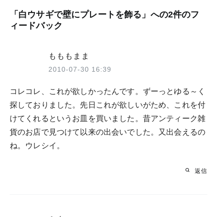
ビ
「
白ウサギで壁にプレートを飾る
」への2件のフ
ィードバック
ゲ
ー
もももまま
シ
2010-07-30 16:39
ョ
コレコレ、これが欲しかったんです。ずーっとゆる～く
ン
探しておりました。先日これが欲しいがため、これを付
けてくれるというお皿を買いました。昔アンティーク雑
貨のお店で見つけて以来の出会いでした。又出会えるの
ね。ウレシイ。
返信