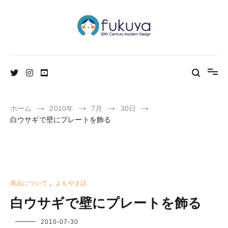
コ
ン
テ
ン
ツ
へ
北欧のかわいいヴィンテージ食器＆雑貨のお店ブログ
Fukuya通信
ス
キ
ッ
プ
ホーム
2010年
7月
30日
白ウサギで壁にプレートを飾る
商品について
,
よもやま話
白ウサギで壁にプレートを飾る
フ
2010-07-30