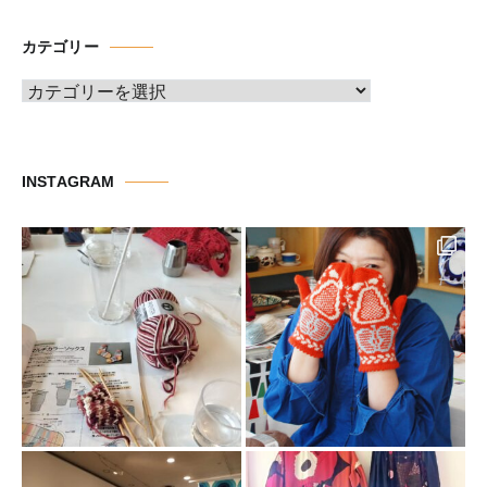
カ
イ
カテゴリー
ブ
カ
テ
ゴ
リ
INSTAGRAM
ー