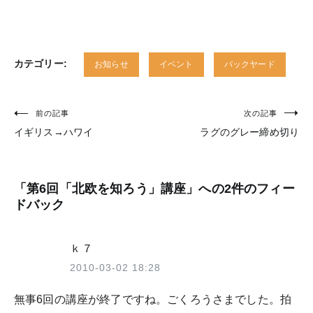
カテゴリー:
お知らせ
イベント
バックヤード
前の記事
次の記事
投
イギリス→ハワイ
ラグのグレー締め切り
稿
ナ
ビ
「
第6回「北欧を知ろう」講座
」への2件のフィー
ドバック
ゲ
ー
ｋ７
シ
2010-03-02 18:28
ョ
無事6回の講座が終了ですね。ごくろうさまでした。拍
ン