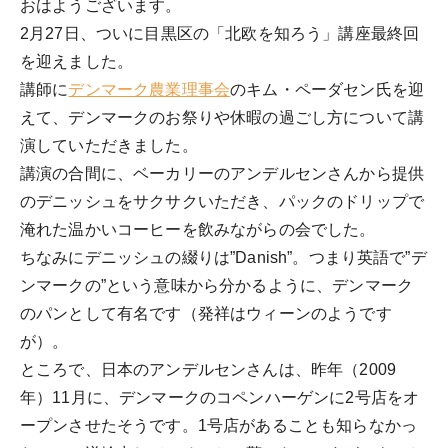
おはようございます。
2月27日、ついに目黒区の「北欧を知ろう」講座最終回
を迎えました。
講師に
デンマーク農業理事会
のキム・ペーダセン氏を迎
えて、デンマークのお祭りや休暇の過ごし方について講
演していただきました。
講演の合間に、ベーカリーのアンデルセンさんから提供
のデニッシュをサクサクいただき、パックのドリップで
淹れた温かいコーヒーを飲みながらの会でした。
ちなみにデニッシュの綴りは”Danish”。つまり英語で”デ
ンマークの”という意味から分かるように、デンマーク
のパンとして有名です（発祥はウィーンのようです
が）。
ところで、日本のアンデルセンさんは、昨年（2009
年）11月に、デンマークのコペンハーゲンに2号店をオ
ープンさせたそうです。1号店があることも知らなかっ