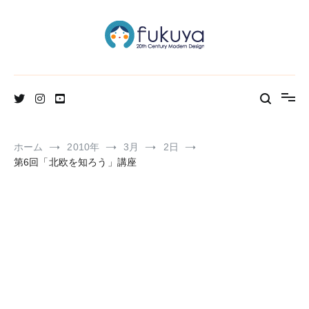
コ
ン
テ
ン
ツ
へ
北欧のかわいいヴィンテージ食器＆雑貨のお店ブログ
Fukuya通信
ス
キ
ッ
プ
ホーム
2010年
3月
2日
第6回「北欧を知ろう」講座