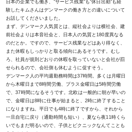
日本の企業でも働き、”サービス残業”も”休日出勤”も経
験したキムさんはデンマークの働き方との違いについて
お話してくださいました。
まず、デンマーク人気質とは、縦社会よりは横社会、建
前社会よりは本音社会と、日本人の気質と180度異なる
のだとか。ですので、サービス残業などはあり得なく、
また休暇もしっかりと取る傾向にあるそうです。むし
ろ、社員が規則どおりの休暇を取っていないと会社が罰
せられるので、会社側も休むように促すそう。
デンマーク人の平均週勤務時間は37時間。多くは月曜日
から木曜日まで8時間労働、プラス金曜日は5時間労働
で、37時間になるそうです。北欧は一般的に朝が早いの
で、金曜日は8時に仕事が始まると、2時に終了すること
になりますね。平日でも4時に終了ですから、それから
一旦自宅に戻り（通勤時間も短い）、夏なら夜11時くら
いでもまだ明るいので、子供とピクニックなんてことも