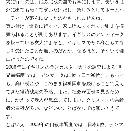
繁に行うのは、他の北欧の国でも耳にします。長い冬は
外に出ても暗くて寒いだけだし、楽しみとしてホームパ
ーティーが盛んになったのかもしれませんね。
買い付けで北欧に行くと、家に呼んでくれてご馳走を振
舞われることが良くあります。イギリスのアンティーク
を扱っている友人によると、イギリスでその様なもてな
しを受けたことが無いのだとか。なるほど、そういう理
由だったのですね。
2006年にイギリスのランカスター大学の調査による”世
界幸福度”では、デンマークは1位（日本90位）。もっと
も、高い税金や、このまま福祉国家を続けることで見え
てきた経済破綻の予感。また、社会が面倒を見るため
に、かえって老人が孤立してしまい、クリスマスの高齢
者の自殺が多い、などいいことばかりでは無いそうで
す。
とはいえ、2009年の自殺率調査では、日本6位、デンマ