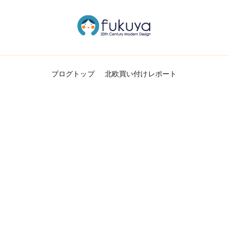
北欧のかわいいヴィンテージ食器＆雑貨のお
Fukuya通信
ブログトップ
北欧買い付けレポート