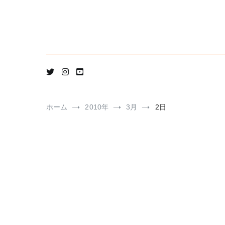
コ
ン
テ
ン
ツ
へ
ス
キ
ッ
プ
ホーム
2010年
3月
2日