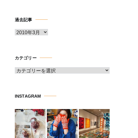
過去記事
ア
ー
カ
イ
カテゴリー
ブ
カ
テ
ゴ
リ
INSTAGRAM
ー