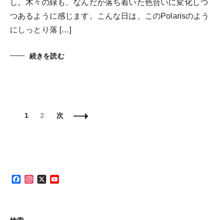
し。木々の緑も、なんだか落ち着いた色合いに変化しつ
つあるように感じます。こんな日は、このPolarisのよう
にしっとり落 […]
続きを読む
投
固
固
1
2
次
稿
定
定
ナ
ペ
ペ
ビ
ー
ー
ゲ
ジ
ジ
ー
シ
Facebook
Instagram
X
YouTube
ョ
Channel
ン