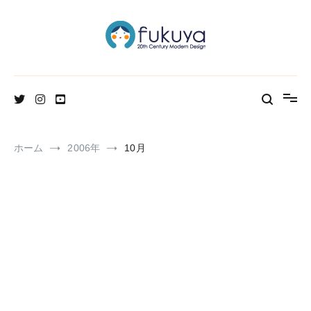
コ
ン
テ
ン
ツ
へ
北欧のかわいいヴィンテージ食器＆雑貨のお店ブログ
Fukuya通信
ス
キ
ッ
プ
ホーム
2006年
10月