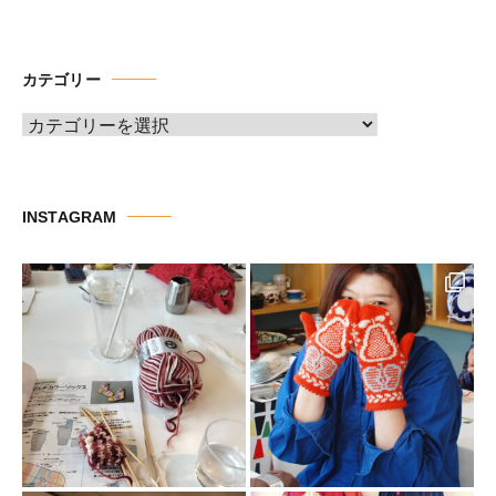
ー
カ
イ
カテゴリー
ブ
カ
テ
ゴ
リ
INSTAGRAM
ー