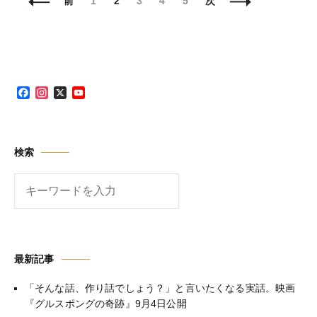
投
固
固
固
固
固
前
1
2
3
4
5
次
稿
定
定
定
定
定
ナ
ペ
ペ
ペ
ペ
ペ
ビ
ー
ー
ー
ー
ー
ゲ
ジ
ジ
ジ
ジ
ジ
ー
シ
Facebook
Instagram
X
YouTube
ョ
Channel
ン
検索
検
索
最新記事
「そんな話、作り話でしょう？」と言いたくなる実話。映画
『グルスポングの奇跡』9月4日公開