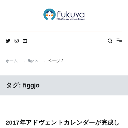
コ
ン
テ
ン
ツ
へ
北欧のかわいいヴィンテージ食器＆雑貨のお店ブログ
Fukuya通信
ス
キ
ッ
プ
ホーム
figgjo
ページ 2
タグ:
figgjo
2017年アドヴェントカレンダーが完成し