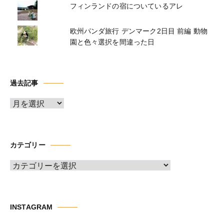
フィンランドの宿についているアレ
欧州パンダ旅行 デンマーク2日目 前編 動物
園と色々選択を間違った日
過去記事
ア
ー
カ
イ
カテゴリー
ブ
カ
テ
ゴ
リ
INSTAGRAM
ー