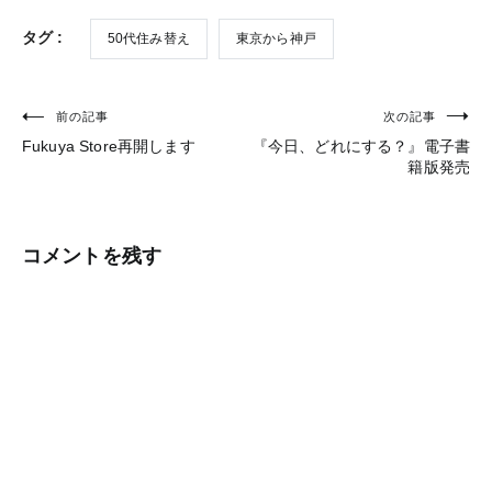
タグ :
50代住み替え
東京から神戸
前の記事
次の記事
投
Fukuya Store再開します
『今日、どれにする？』電子書
稿
籍版発売
ナ
ビ
コメントを残す
ゲ
ー
シ
ョ
ン