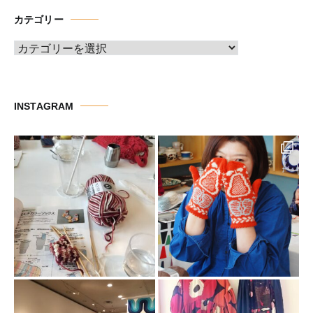
イ
カテゴリー
ブ
カ
テ
ゴ
リ
INSTAGRAM
ー