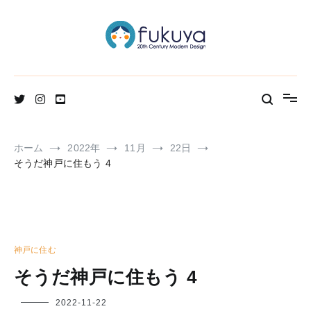
コ
ン
テ
ン
ツ
へ
北欧のかわいいヴィンテージ食器＆雑貨のお店ブログ
Fukuya通信
ス
キ
ッ
プ
ホーム
2022年
11月
22日
そうだ神戸に住もう 4
神戸に住む
そうだ神戸に住もう 4
フ
2022-11-22