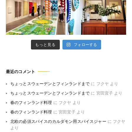
もっと見る
フォローする
最近のコメント
ちょっとスウェーデンとフィンランドまで
に
フクヤ
より
ちょっとスウェーデンとフィンランドまで
に
宮田宜子
より
春のフィンランド料理
に
フクヤ
より
春のフィンランド料理
に
宮田宜子
より
北欧の必須スパイスのカルダモン用スパイスジャー
に
フクヤ
より