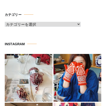
カ
イ
カテゴリー
ブ
カ
テ
ゴ
リ
INSTAGRAM
ー