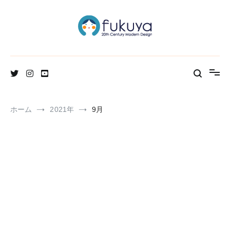
コ
ン
テ
ン
ツ
へ
北欧のかわいいヴィンテージ食器＆雑貨のお店ブログ
Fukuya通信
ス
キ
ッ
プ
ホーム
2021年
9月