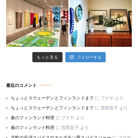
もっと見る
フォローする
最近のコメント
ちょっとスウェーデンとフィンランドまで
に
フクヤ
より
ちょっとスウェーデンとフィンランドまで
に
宮田宜子
より
春のフィンランド料理
に
フクヤ
より
春のフィンランド料理
に
宮田宜子
より
北欧の必須スパイスのカルダモン用スパイスジャー
に
フクヤ