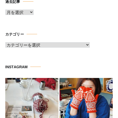
過去記事
ア
ー
カ
イ
カテゴリー
ブ
カ
テ
ゴ
リ
INSTAGRAM
ー