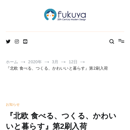
コ
ン
テ
ン
ツ
へ
北欧のかわいいヴィンテージ食器＆雑貨のお店ブログ
Fukuya通信
ス
キ
ッ
プ
ホーム
2020年
3月
12日
『北欧 食べる、つくる、かわいいと暮らす』第2刷入荷
お知らせ
『北欧 食べる、つくる、かわい
いと暮らす』第2刷入荷