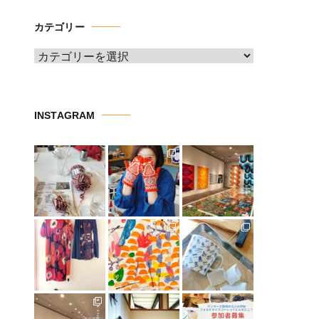
イ
カテゴリー
ブ
カ
テ
ゴ
リ
INSTAGRAM
ー