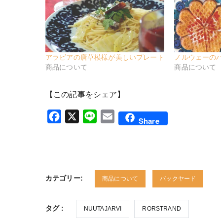
アラビアの唐草模様が美しいプレート
ノルウェーの
商品について
商品について
【この記事をシェア】
Facebook
X
Line
Email
Share
カテゴリー:
商品について
バックヤード
タグ :
NUUTAJARVI
RORSTRAND