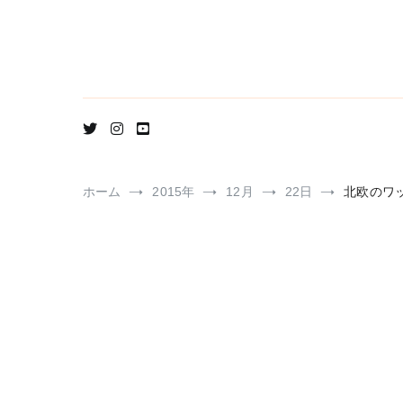
コ
ン
テ
ン
ツ
へ
ス
キ
ッ
プ
ホーム
2015年
12月
22日
北欧のワ