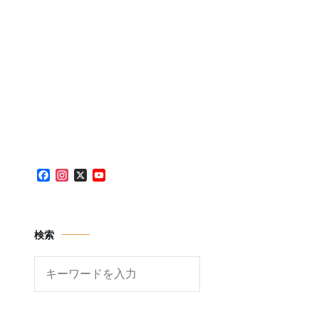
Facebook
Instagram
X
YouTube
Channel
検索
検
索