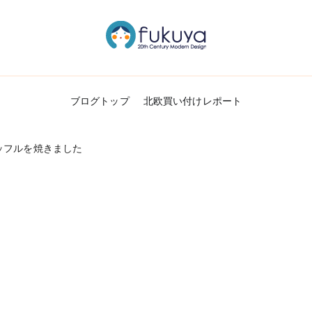
北欧のかわいいヴィンテージ食器＆雑貨のお
Fukuya通信
ブログトップ
北欧買い付けレポート
ッフルを焼きました