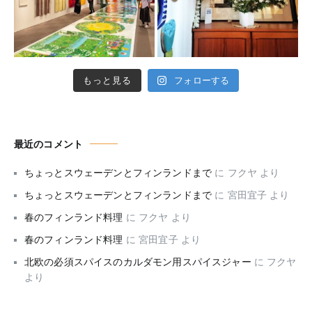
もっと見る
フォローする
最近のコメント
ちょっとスウェーデンとフィンランドまで
に
フクヤ
より
ちょっとスウェーデンとフィンランドまで
に
宮田宜子
より
春のフィンランド料理
に
フクヤ
より
春のフィンランド料理
に
宮田宜子
より
北欧の必須スパイスのカルダモン用スパイスジャー
に
フクヤ
より