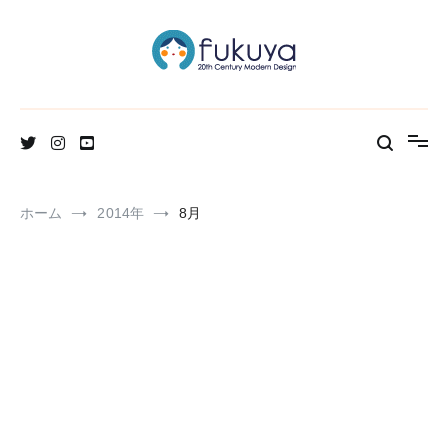
コ
ン
テ
ン
ツ
へ
北欧のかわいいヴィンテージ食器＆雑貨のお店ブログ
Fukuya通信
ス
キ
ッ
プ
ホーム
2014年
8月