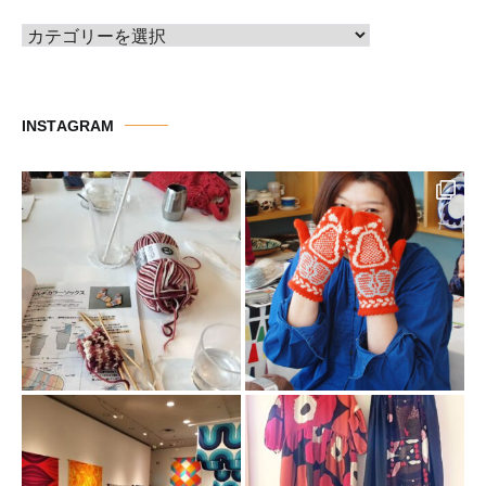
カ
テ
ゴ
リ
INSTAGRAM
ー