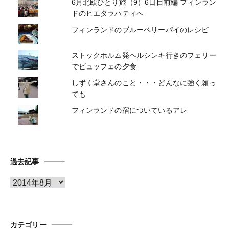
6月北欧ひとり旅（9）6日目前編 フィンラン
ドのヒエタラハティへ
フィンランドのブルーベリーパイのレシピ
ストックホルム発ヘルシンキ行きのフェリー
でビュッフェの夕食
しずく堂さんのこと・・・どんなに強く願っ
ても
フィンランドの宿についているアレ
過去記事
ア
ー
カ
イ
カテゴリー
ブ