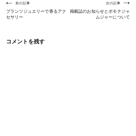
前の記事
次の記事
投
プランツジュエリーで香るアク
掲載誌のお知らせとポモナジャ
稿
セサリー
ムジャーについて
ナ
ビ
コメントを残す
ゲ
ー
シ
ョ
ン