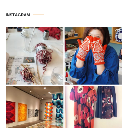
ゴ
リ
INSTAGRAM
ー