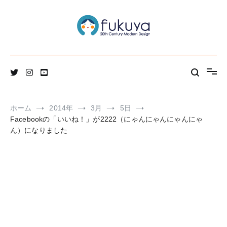
コ
ン
テ
ン
ツ
へ
北欧のかわいいヴィンテージ食器＆雑貨のお店ブログ
Fukuya通信
ス
キ
ッ
プ
ホーム
2014年
3月
5日
Facebookの「いいね！」が2222（にゃんにゃんにゃんにゃ
ん）になりました