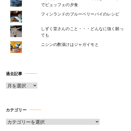
でビュッフェの夕食
フィンランドのブルーベリーパイのレシピ
しずく堂さんのこと・・・どんなに強く願っ
ても
ニシンの酢漬けはジャガイモと
過去記事
ア
ー
カ
イ
カテゴリー
ブ
カ
テ