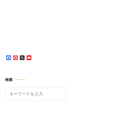
Facebook
Instagram
X
YouTube
Channel
検索
検
索