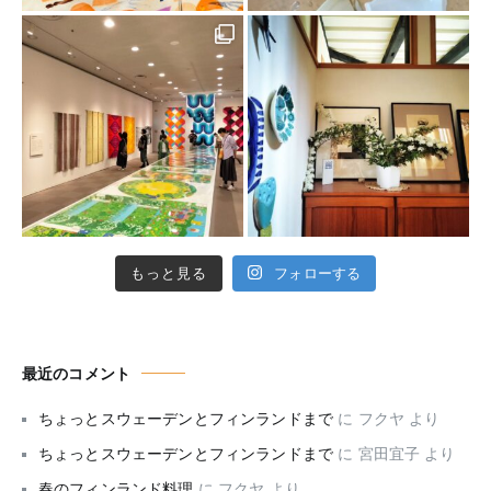
もっと見る
フォローする
最近のコメント
ちょっとスウェーデンとフィンランドまで
に
フクヤ
より
ちょっとスウェーデンとフィンランドまで
に
宮田宜子
より
春のフィンランド料理
に
フクヤ
より