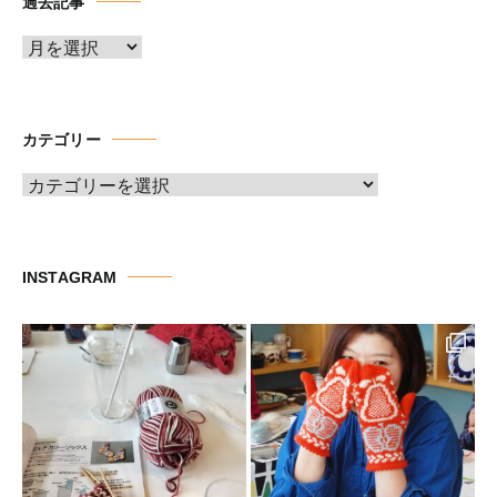
過去記事
ア
ー
カ
イ
カテゴリー
ブ
カ
テ
ゴ
リ
INSTAGRAM
ー