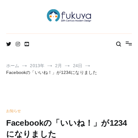
コ
ン
テ
ン
ツ
へ
北欧のかわいいヴィンテージ食器＆雑貨のお店ブログ
Fukuya通信
ス
キ
ッ
プ
ホーム
2013年
2月
24日
Facebookの「いいね！」が1234になりました
お知らせ
Facebookの「いいね！」が1234
になりました