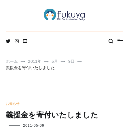
コ
ン
テ
ン
ツ
へ
北欧のかわいいヴィンテージ食器＆雑貨のお店ブログ
Fukuya通信
ス
キ
ッ
プ
ホーム
2011年
5月
9日
義援金を寄付いたしました
お知らせ
義援金を寄付いたしました
フ
2011-05-09