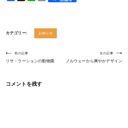
カテゴリー:
お知らせ
前の記事
次の記事
投
リサ・ラーションの動物園
ノルウェーから爽やかデザイン
稿
ナ
ビ
コメントを残す
ゲ
ー
シ
ョ