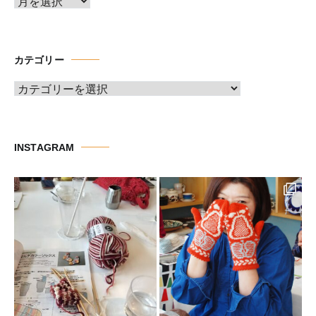
ア
ー
カ
イ
カテゴリー
ブ
カ
テ
ゴ
リ
INSTAGRAM
ー