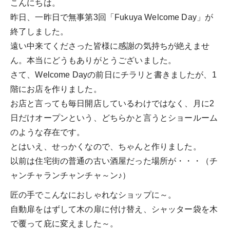
こんにちは。
昨日、一昨日で無事第3回「Fukuya Welcome Day」が
終了しました。
遠い中来てくださった皆様に感謝の気持ちが絶えませ
ん。本当にどうもありがとうございました。
さて、Welcome Dayの前日にチラリと書きましたが、1
階にお店を作りました。
お店と言っても毎日開店しているわけではなく、月に2
日だけオープンという、どちらかと言うとショールーム
のような存在です。
とはいえ、せっかくなので、ちゃんと作りました。
以前は住宅街の普通の古い酒屋だった場所が・・・（チ
ャンチャランチャンチャ～ン♪）
匠の手でこんなにおしゃれなショップに～。
自動扉をはずして木の扉に付け替え、シャッター袋を木
で覆って庇に変えました～。