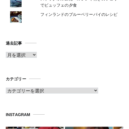
でビュッフェの夕食
フィンランドのブルーベリーパイのレシピ
過去記事
ア
ー
カ
イ
カテゴリー
ブ
カ
テ
ゴ
リ
INSTAGRAM
ー