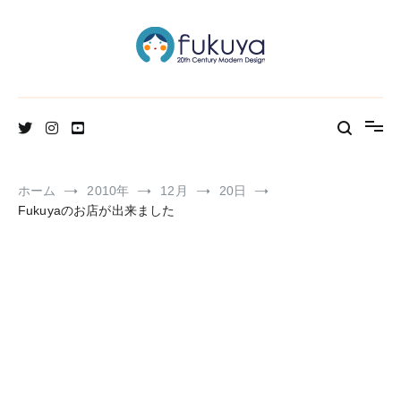
コ
ン
テ
ン
ツ
へ
北欧のかわいいヴィンテージ食器＆雑貨のお店ブログ
Fukuya通信
ス
キ
ッ
プ
ホーム
2010年
12月
20日
Fukuyaのお店が出来ました