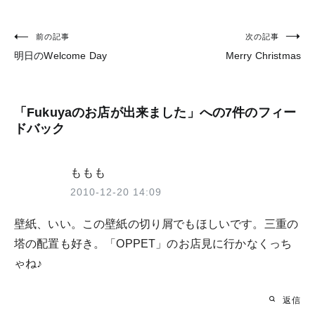
前の記事
次の記事
投
明日のWelcome Day
Merry Christmas
稿
ナ
ビ
「
Fukuyaのお店が出来ました
」への7件のフィー
ドバック
ゲ
ー
ももも
シ
2010-12-20 14:09
ョ
壁紙、いい。この壁紙の切り屑でもほしいです。三重の
ン
塔の配置も好き。「OPPET」のお店見に行かなくっち
ゃね♪
返信