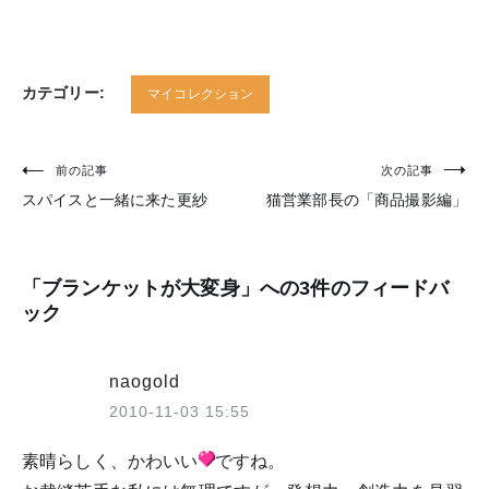
カテゴリー:
マイコレクション
前の記事
次の記事
投
スパイスと一緒に来た更紗
猫営業部長の「商品撮影編」
稿
ナ
ビ
「
ブランケットが大変身
」への3件のフィードバ
ック
ゲ
ー
naogold
シ
2010-11-03 15:55
ョ
素晴らしく、かわいい
ですね。
ン