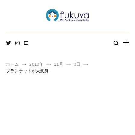
コ
ン
テ
ン
ツ
へ
北欧のかわいいヴィンテージ食器＆雑貨のお店ブログ
Fukuya通信
ス
キ
ッ
プ
ホーム
2010年
11月
3日
ブランケットが大変身