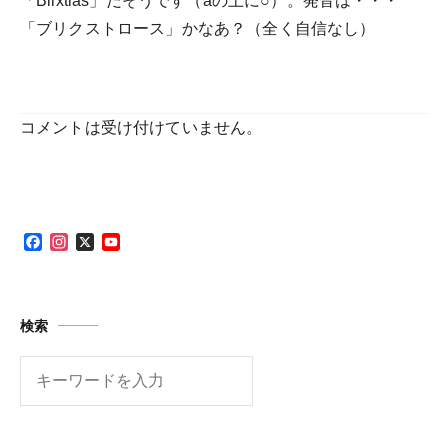
「Blixtlas」だそうです（aの上に○）。発音は・・・
「ブリクストロース」かなあ？（全く自信なし）
コメントは受け付けていません。
Facebook
Instagram
X
YouTube
Channel
検索
検
索