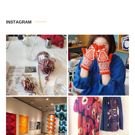
テ
ゴ
リ
INSTAGRAM
ー