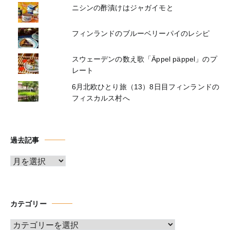
ニシンの酢漬けはジャガイモと
フィンランドのブルーベリーパイのレシピ
スウェーデンの数え歌「Äppel päppel」のプ
レート
6月北欧ひとり旅（13）8日目フィンランドの
フィスカルス村へ
過去記事
ア
ー
カ
イ
カテゴリー
ブ
カ