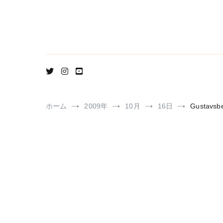
コ
ン
テ
ン
ツ
へ
ス
キ
ッ
プ
ホーム
2009年
10月
16日
Gustav