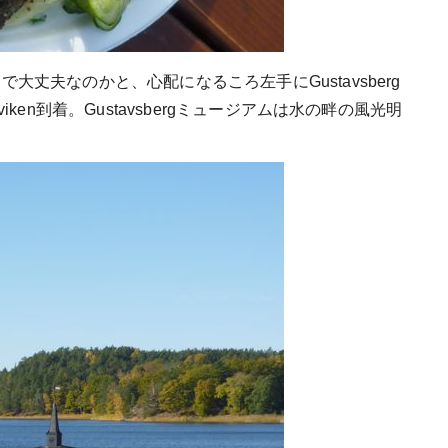
大丈夫なのかと、心配になるころ左手にGustavsberg
ken到着。Gustavsbergミュージアムは水の畔の風光明