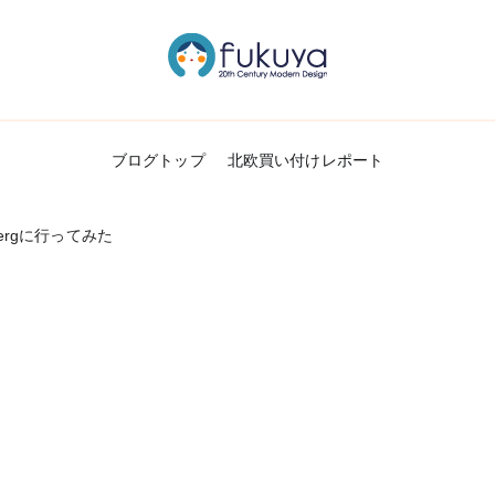
北欧のかわいいヴィンテージ食器＆雑貨のお
Fukuya通信
ブログトップ
北欧買い付けレポート
sbergに行ってみた