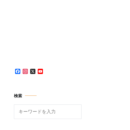
Facebook
Instagram
X
YouTube
Channel
検索
検
索