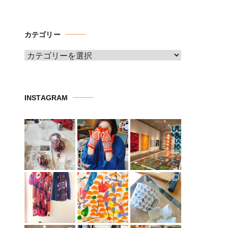
ー
カ
イ
カテゴリー
ブ
カ
テ
ゴ
リ
INSTAGRAM
ー