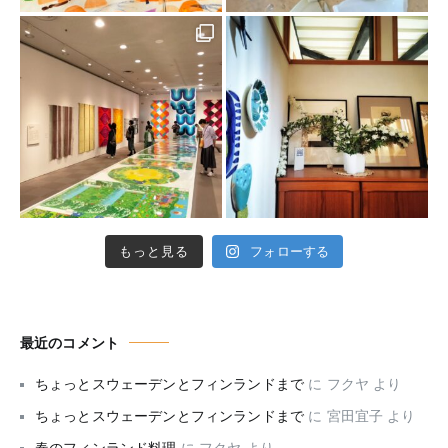
もっと見る
フォローする
最近のコメント
ちょっとスウェーデンとフィンランドまで
に
フクヤ
より
ちょっとスウェーデンとフィンランドまで
に
宮田宜子
より
春のフィンランド料理
に
フクヤ
より