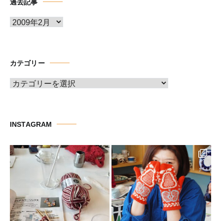
過去記事
ア
ー
カ
イ
カテゴリー
ブ
カ
テ
ゴ
リ
INSTAGRAM
ー