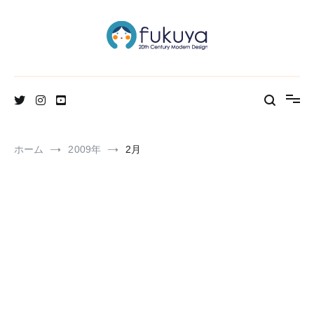
コ
ン
テ
ン
ツ
へ
北欧のかわいいヴィンテージ食器＆雑貨のお店ブログ
Fukuya通信
ス
キ
ッ
プ
ホーム
2009年
2月