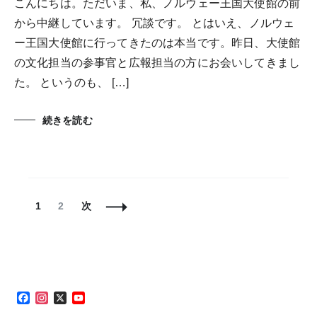
こんにちは。ただいま、私、ノルウェー王国大使館の前
から中継しています。 冗談です。 とはいえ、ノルウェ
ー王国大使館に行ってきたのは本当です。昨日、大使館
の文化担当の参事官と広報担当の方にお会いしてきまし
た。 というのも、 […]
続きを読む
投
固
固
1
2
次
稿
定
定
ナ
ペ
ペ
ビ
ー
ー
ゲ
ジ
ジ
ー
シ
Facebook
Instagram
X
YouTube
ョ
Channel
ン