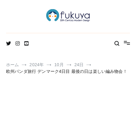
コ
ン
テ
ン
ツ
へ
北欧のかわいいヴィンテージ食器＆雑貨のお店ブログ
Fukuya通信
ス
キ
ッ
プ
ホーム
2024年
10月
24日
欧州パンダ旅行 デンマーク4日目 最後の日は楽しい編み物会！