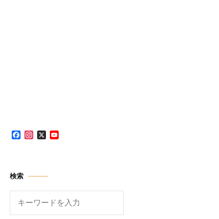
Facebook
Instagram
X
YouTube
Channel
検索
検
索