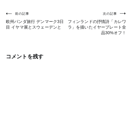
前の記事
次の記事
投
欧州パンダ旅行 デンマーク3日
フィンランドの抒情詩「カレワ
稿
目 イヤマ展とスウェーデンと
ラ」を描いたイヤープレート全
品30%オフ！
ナ
ビ
ゲ
コメントを残す
ー
シ
ョ
ン