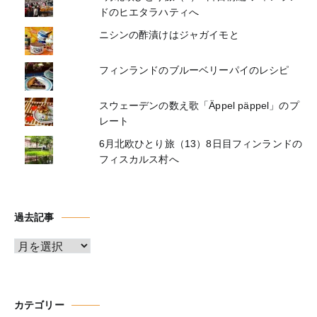
ドのヒエタラハティへ
ニシンの酢漬けはジャガイモと
フィンランドのブルーベリーパイのレシピ
スウェーデンの数え歌「Äppel päppel」のプ
レート
6月北欧ひとり旅（13）8日目フィンランドの
フィスカルス村へ
過去記事
ア
ー
カ
イ
カテゴリー
ブ