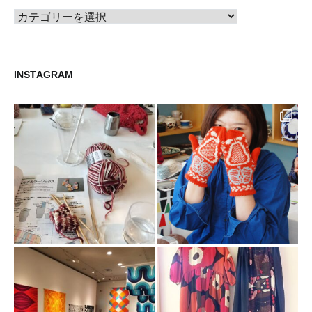
カ
テ
ゴ
リ
INSTAGRAM
ー