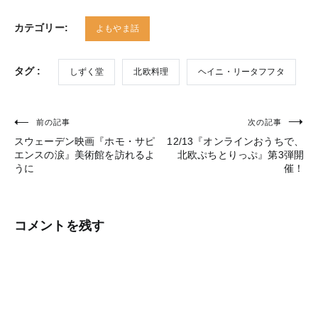
カテゴリー:
よもやま話
タグ :
しずく堂
北欧料理
ヘイニ・リータフフタ
前の記事
次の記事
投
スウェーデン映画『ホモ・サピ
12/13『オンラインおうちで、
稿
エンスの涙』美術館を訪れるよ
北欧ぷちとりっぷ』第3弾開
うに
催！
ナ
ビ
ゲ
コメントを残す
ー
シ
ョ
ン