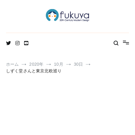
コ
ン
テ
ン
ツ
へ
北欧のかわいいヴィンテージ食器＆雑貨のお店ブログ
Fukuya通信
ス
キ
ッ
プ
ホーム
2020年
10月
30日
しずく堂さんと東京北欧巡り