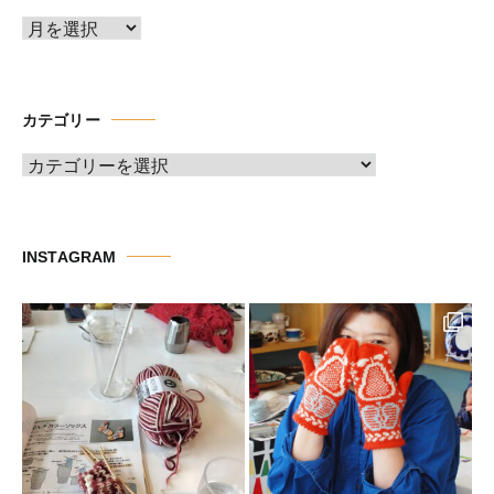
ア
ー
カ
イ
カテゴリー
ブ
カ
テ
ゴ
リ
INSTAGRAM
ー