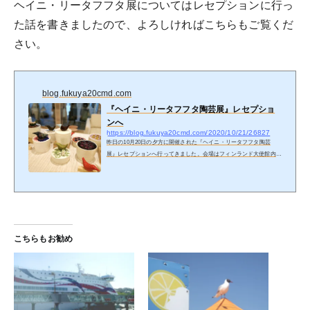
ヘイニ・リータフフタ展についてはレセプションに行っ
た話を書きましたので、よろしければこちらもご覧くだ
さい。
blog.fukuya20cmd.com
『ヘイニ・リータフフタ陶芸展』レセプショ
ンへ
https://blog.fukuya20cmd.com/2020/10/21/26827
昨日の10月20日の夕方に開催された『ヘイニ・リータフフタ陶芸
展』レセプションへ行ってきました。会場はフィンランド大使館内メ
ッツァ・パビリオン。そもそもはオリンピック・パラリンピックの選
手のために建てられた期間限定の仮設建物でしたが、オリンピック延
期のため現在は様々なイベントや展示に使用されています。全てフィ
ンランドから運んだ資材で作られた、爽やかな白樺の内装や家具が特
徴。現在、その中でフィンランドの陶芸家ヘイニ・リータフフタさん
の作品展示が行われています。期間は10月20日（火）～11月1日
（日）。昨...
こちらもお勧め