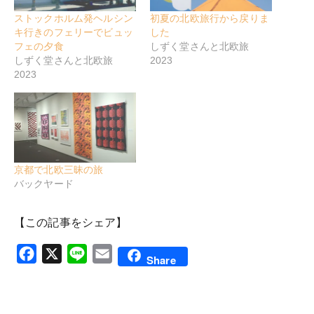
ストックホルム発ヘルシン
初夏の北欧旅行から戻りま
キ行きのフェリーでビュッ
した
フェの夕食
しずく堂さんと北欧旅
しずく堂さんと北欧旅
2023
2023
京都で北欧三昧の旅
バックヤード
【この記事をシェア】
Facebook
X
Line
Email
Share