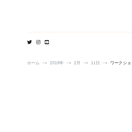
コ
ン
テ
ン
ツ
へ
ス
キ
ッ
プ
ホーム
2019年
2月
11日
ワークショ