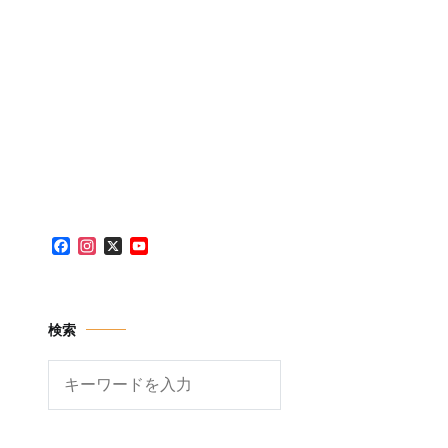
Facebook
Instagram
X
YouTube
Channel
検索
検
索