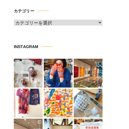
イ
カテゴリー
ブ
カ
テ
ゴ
リ
INSTAGRAM
ー