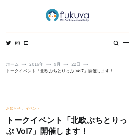
コ
ン
テ
ン
ツ
へ
北欧のかわいいヴィンテージ食器＆雑貨のお店ブログ
Fukuya通信
ス
キ
ッ
プ
ホーム
2016年
9月
22日
トークイベント「北欧ぷちとりっぷ Vol7」開催します！
お知らせ
,
イベント
トークイベント「北欧ぷちとりっ
ぷ Vol7」開催します！