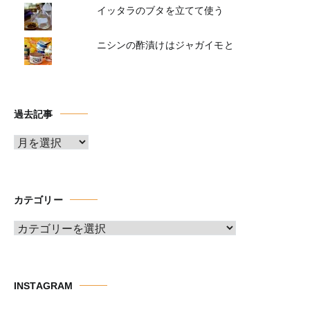
イッタラのブタを立てて使う
ニシンの酢漬けはジャガイモと
過去記事
ア
ー
カ
イ
カテゴリー
ブ
カ
テ
ゴ
リ
INSTAGRAM
ー