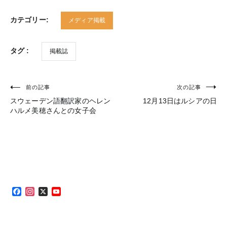
カテゴリー:
メディア掲載
タグ :
掲載誌
前の記事
次の記事
投
スウェーデン語翻訳家のヘレン
12月13日はルシアの日
稿
ハルメ美穂さんとの女子会
ナ
ビ
ゲ
ー
シ
Facebook
Instagram
X
YouTube
Channel
ョ
ン