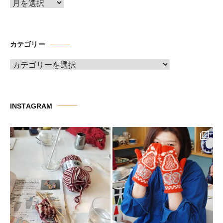
ア
ー
カ
イ
カテゴリー
ブ
カ
テ
ゴ
リ
INSTAGRAM
ー