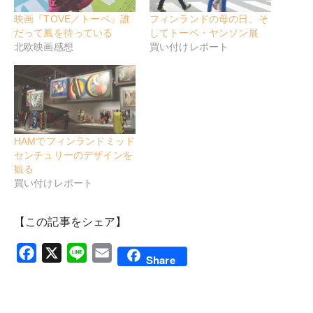
映画『TOVE／トーベ』誰
フィンランドの母の日、そ
だって風を待っている
してトーベ・ヤンソン展
北欧映画感想
買い付けレポート
HAMでフィンランドミッド
センチュリーのデザインを
観る
買い付けレポート
【この記事をシェア】
Facebook
X
Line
Email
Share