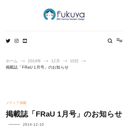
コ
ン
テ
ン
ツ
へ
北欧のかわいいヴィンテージ食器＆雑貨のお店ブログ
Fukuya通信
ス
キ
ッ
プ
ホーム
2014年
12月
10日
掲載誌「FRaU 1月号」のお知らせ
メディア掲載
掲載誌「FRaU 1月号」のお知らせ
フ
2014-12-10