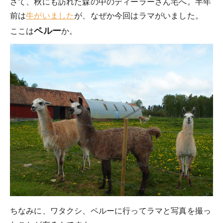
さて、秋にも訪れた森の中のディーラーさん宅へ。半年
前は
牛がいました
が、なぜか今回はラマがいました。
ペルー
ここは
か。
ちなみに、ワタクシ、ペルーに行ってラマと写真を撮っ