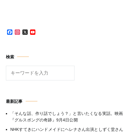
ビ
ゲ
ー
Facebook
Instagram
X
YouTube
シ
Channel
ョ
ン
検索
検
索
最新記事
「そんな話、作り話でしょう？」と言いたくなる実話。映画
『グルスポングの奇跡』9月4日公開
NHKすてきにハンドメイドにヘレナさん出演としずく堂さん