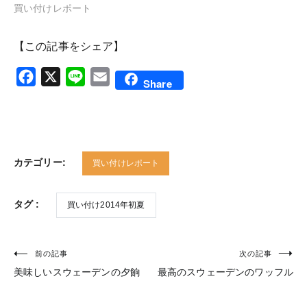
買い付けレポート
【この記事をシェア】
Facebook
X
Line
Email
Share
カテゴリー:
買い付けレポート
タグ :
買い付け2014年初夏
前の記事
次の記事
投
美味しいスウェーデンの夕餉
最高のスウェーデンのワッフル
稿
ナ