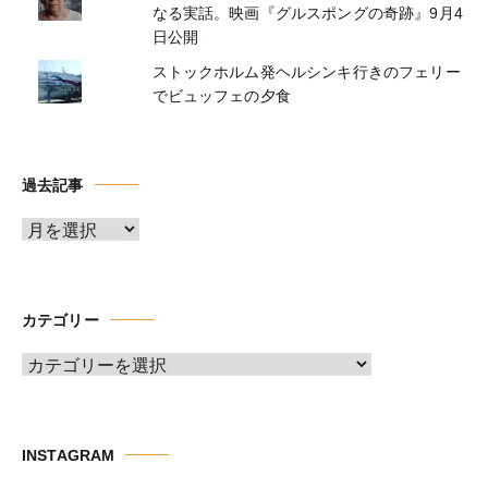
なる実話。映画『グルスポングの奇跡』9月4
日公開
ストックホルム発ヘルシンキ行きのフェリー
でビュッフェの夕食
過去記事
ア
ー
カ
イ
カテゴリー
ブ
カ
テ
ゴ
リ
INSTAGRAM
ー