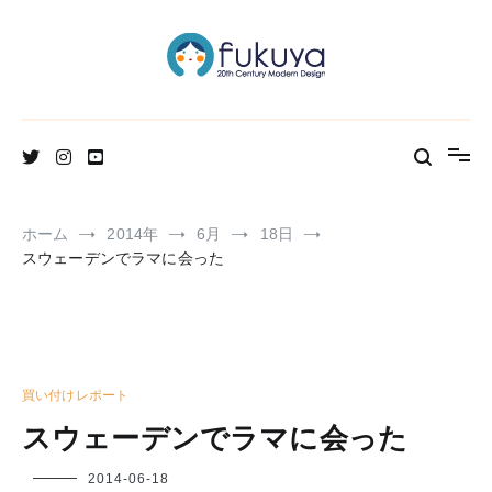
コ
ン
テ
ン
ツ
へ
北欧のかわいいヴィンテージ食器＆雑貨のお店ブログ
Fukuya通信
ス
キ
ッ
プ
ホーム
2014年
6月
18日
スウェーデンでラマに会った
買い付けレポート
スウェーデンでラマに会った
フ
2014-06-18