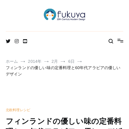
コ
ン
テ
ン
ツ
へ
北欧のかわいいヴィンテージ食器＆雑貨のお店ブログ
Fukuya通信
ス
キ
ッ
プ
ホーム
2014年
2月
6日
フィンランドの優しい味の定番料理と60年代アラビアの優しい
デザイン
北欧料理レシピ
フィンランドの優しい味の定番料