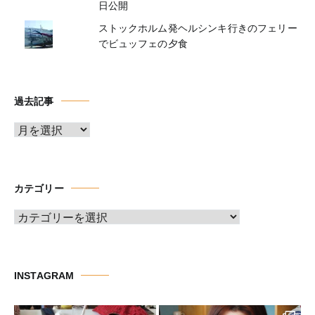
日公開
ストックホルム発ヘルシンキ行きのフェリー
でビュッフェの夕食
過去記事
ア
ー
カ
イ
カテゴリー
ブ
カ
テ
ゴ
リ
INSTAGRAM
ー