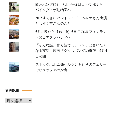
欧州パンダ旅行 ベルギー2日目 パンダ5匹！
パイリダイザ動物園へ
NHKすてきにハンドメイドにヘレナさん出演
としずく堂さんのこと
6月北欧ひとり旅（9）6日目前編 フィンラン
ドのヒエタラハティへ
「そんな話、作り話でしょう？」と言いたく
なる実話。映画『グルスポングの奇跡』9月4
日公開
ストックホルム発ヘルシンキ行きのフェリー
でビュッフェの夕食
過去記事
ア
ー
カ