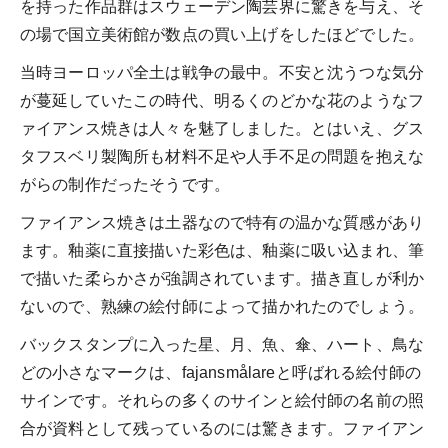
を持った作品群はスウェーデン陶芸界に驚きを与え、そ
の場で国立美術館が数点の買い上げをしたほどでした。
当時ヨーロッパ全土は戦争の最中。不安と沈うつな気分
が蔓延していたこの時代、明るくのどかな花のようなフ
ァイアンス焼きは人々を魅了しました。とはいえ、グス
タフスベリ製陶所も材料不足や人手不足の問題を抱えな
がらの制作だったそうです。
ファイアンス焼きは土器なので特有の温かな質感があり
ます。釉薬に直接描いた彩色は、釉薬に吸い込まれ、筆
で描いた柔らかさが強調されています。描き直しが利か
ないので、熟練の絵付師によって描かれたのでしょう。
バックスタンプに入った星、月、魚、傘、ハート、鳥な
どの小さなマークは、fajansmålareと呼ばれる絵付師の
サインです。それらの多くのサインと絵付師の名前の照
合が資料として残っているのには驚きます。ファイアン