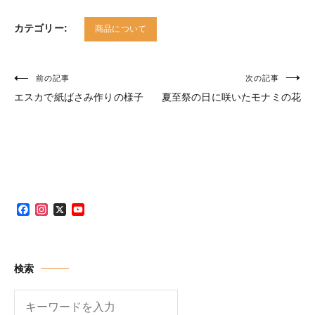
カテゴリー:
商品について
前の記事
次の記事
投
エスカで紙ばさみ作りの様子
夏至祭の日に咲いたモナミの花
稿
ナ
ビ
ゲ
ー
Facebook
Instagram
X
YouTube
シ
Channel
ョ
ン
検索
検
索