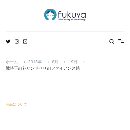
コ
ン
テ
ン
ツ
へ
北欧のかわいいヴィンテージ食器＆雑貨のお店ブログ
Fukuya通信
ス
キ
ッ
プ
ホーム
2013年
6月
19日
戦時下の花リンドベリのファイアンス焼
商品について