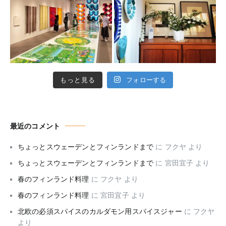
もっと見る
フォローする
最近のコメント
ちょっとスウェーデンとフィンランドまで
に
フクヤ
より
ちょっとスウェーデンとフィンランドまで
に
宮田宜子
より
春のフィンランド料理
に
フクヤ
より
春のフィンランド料理
に
宮田宜子
より
北欧の必須スパイスのカルダモン用スパイスジャー
に
フクヤ
より