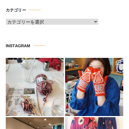
イ
カテゴリー
ブ
カ
テ
ゴ
リ
INSTAGRAM
ー