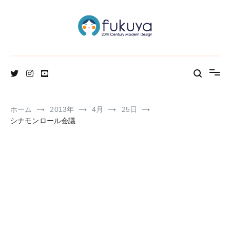
コ
ン
テ
ン
ツ
へ
北欧のかわいいヴィンテージ食器＆雑貨のお店ブログ
Fukuya通信
ス
キ
ッ
プ
ホーム
2013年
4月
25日
シナモンロール会議