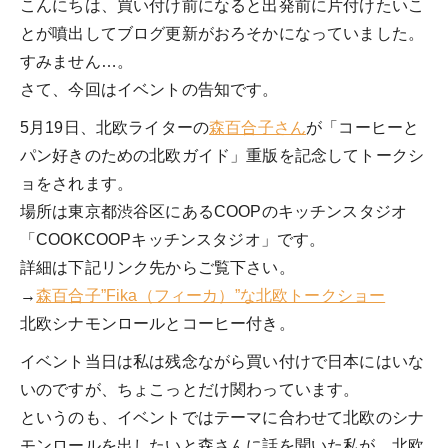
こんにちは、買い付け前になると出発前に片付けたいこ
とが噴出してブログ更新がおろそかになっていました。
すみません…。
さて、今回はイベントの告知です。
5月19日、北欧ライターの
森百合子さん
が「コーヒーと
パン好きのための北欧ガイド」重版を記念してトークシ
ョをされます。
場所は東京都渋谷区にあるCOOPのキッチンスタジオ
「COOKCOOPキッチンスタジオ」です。
詳細は下記リンク先からご覧下さい。
→
森百合子”Fika（フィーカ）”な北欧トークショー
北欧シナモンロールとコーヒー付き。
イベント当日は私は残念ながら買い付けで日本にはいな
いのですが、ちょこっとだけ関わっています。
というのも、イベントではテーマに合わせて北欧のシナ
モンロールを出したいと森さんに話を聞いた私が、北欧