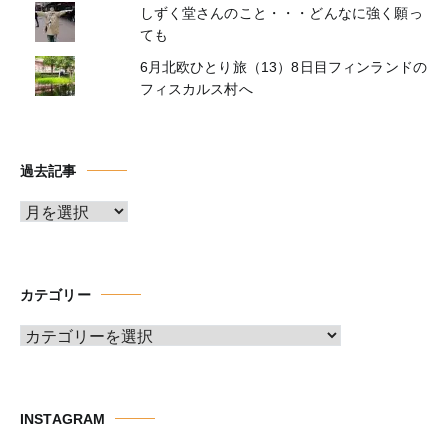
しずく堂さんのこと・・・どんなに強く願っ
ても
6月北欧ひとり旅（13）8日目フィンランドの
フィスカルス村へ
過去記事
ア
ー
カ
イ
カテゴリー
ブ
カ
テ
ゴ
リ
INSTAGRAM
ー