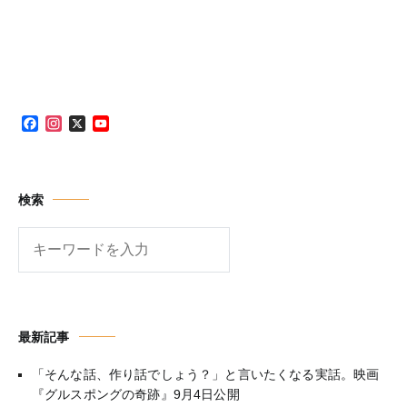
ナ
ビ
ゲ
ー
シ
Facebook
Instagram
X
YouTube
Channel
ョ
ン
検索
検
索
最新記事
「そんな話、作り話でしょう？」と言いたくなる実話。映画
『グルスポングの奇跡』9月4日公開