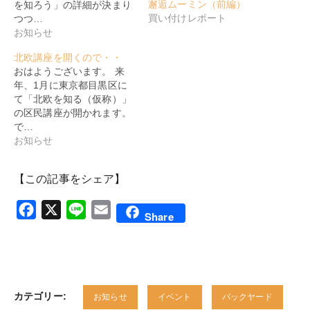
邂逅ムーミン（前編）
を知ろう」の詳細が決まり
買い付けレポート
つつ…
お知らせ
北欧講座を開くので・・
おはようございます。 来
年、1月に東京都目黒区に
て「北欧を知る（仮称）」
の区民講座が開かれます。
で…
お知らせ
【この記事をシェア】
Facebook
X
Line
Email
Share
カテゴリー:
お知らせ
イベント
バックヤード