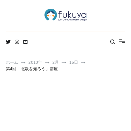
コ
ン
テ
ン
ツ
へ
北欧のかわいいヴィンテージ食器＆雑貨のお店ブログ
Fukuya通信
ス
キ
ッ
プ
ホーム
2010年
2月
15日
第4回「北欧を知ろう」講座