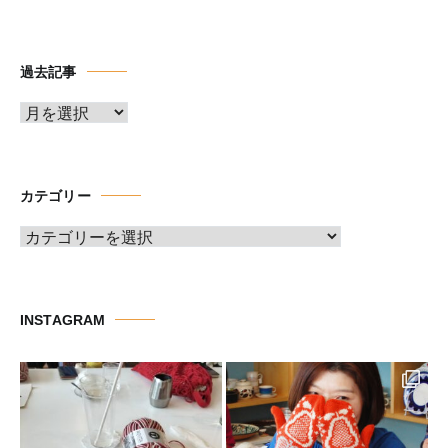
過去記事
ア
ー
カ
イ
カテゴリー
ブ
カ
テ
ゴ
リ
INSTAGRAM
ー