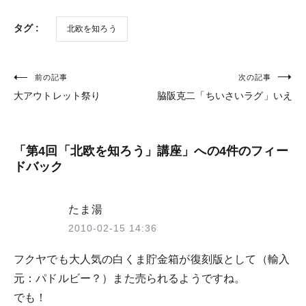
タグ :
北欧を知ろう
前の記事
次の記事
投
大アウトレット祭り
脇阪克二「ちいさいラグ」いえ
稿
ナ
ビ
「
第4回「北欧を知ろう」講座
」への4件のフィー
ドバック
ゲ
ー
たま湯
シ
2010-02-15 14:36
ョ
フクヤでも大人気の白くま貯金箱が復刻版として（輸入
ン
元：パドルビー？）また売られるようですね。
でも！