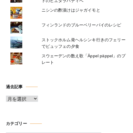
ドのヒエタラハティへ
ニシンの酢漬けはジャガイモと
フィンランドのブルーベリーパイのレシピ
ストックホルム発ヘルシンキ行きのフェリー
でビュッフェの夕食
スウェーデンの数え歌「Äppel päppel」のプ
レート
過去記事
ア
ー
カ
イ
カテゴリー
ブ