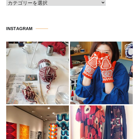
カ
テ
ゴ
リ
INSTAGRAM
ー