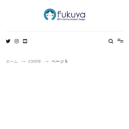
コ
ン
テ
ン
ツ
へ
北欧のかわいいヴィンテージ食器＆雑貨のお店ブログ
Fukuya通信
ス
キ
ッ
プ
ホーム
2009年
ページ 5