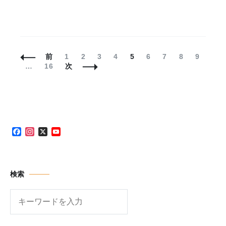
投
固
固
固
固
固
固
固
固
固
前
1
2
3
4
5
6
7
8
9
稿
固
定
定
定
定
定
定
定
定
定
…
16
次
ナ
定
ペ
ペ
ペ
ペ
ペ
ペ
ペ
ペ
ペ
ビ
ペ
ー
ー
ー
ー
ー
ー
ー
ー
ー
ゲ
ー
ジ
ジ
ジ
ジ
ジ
ジ
ジ
ジ
ジ
ー
ジ
シ
ョ
Facebook
Instagram
X
YouTube
ン
Channel
検索
検
索