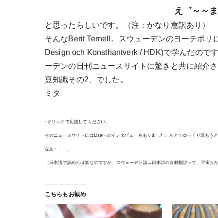
え゛～～まぢ
と思ったらしいです。（注：かなり意訳あり）
そんなBerit Ternell。スウェーデンのヨーテボ
Design och Konsthantverk / HD
ーデンの日刊ニュースサイトに驚きと共に紹介されてい
豆知識その2、でした。
ミタ
..
↑クリックで応援してください。
そのニュースサイトにはLisaへのインタビューもありました。あとでゆっくり読も
なあ・・・。
（日本語で読めれば楽なのですが、スウェーデン語→日本語の自動翻訳って、宇宙人
こちらもお勧め