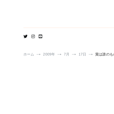
コ
ン
テ
ン
ツ
へ
ス
キ
ッ
プ
ホーム
2009年
7月
17日
賞は誰のも