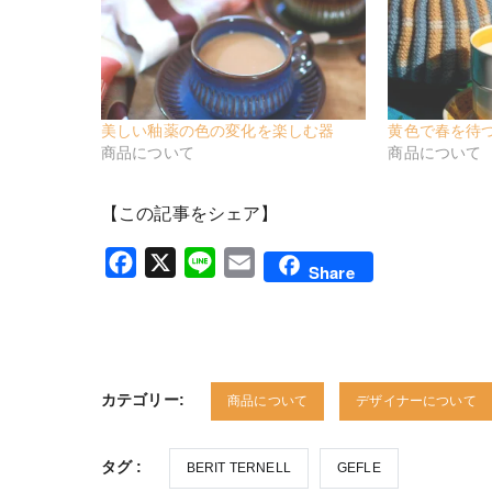
美しい釉薬の色の変化を楽しむ器
黄色で春を待
商品について
商品について
【この記事をシェア】
Facebook
X
Line
Email
Share
カテゴリー:
商品について
デザイナーについて
タグ :
BERIT TERNELL
GEFLE