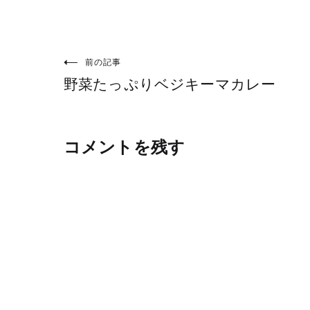
前の記事
投
野菜たっぷりベジキーマカレー
稿
ナ
ビ
コメントを残す
ゲ
ー
シ
ョ
ン