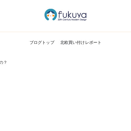
北欧のかわいいヴィンテージ食器＆雑貨のお
Fukuya通信
ブログトップ
北欧買い付けレポート
の？