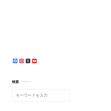
Facebook
Instagram
X
YouTube
Channel
検索
検
索