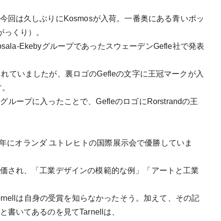
回は久しぶりにKosmosが入荷。一番奥にある青いポッ
がっくり）。
-）がUpsala-EkebyグループであったスウェーデンGefle社で発表
制作されていましたが、裏ロゴのGefleの文字に王冠マークが入
す。
ebyグループに入ったことで、GefleのロゴにRorstrandの王
67年にオランダ ユトレヒトの国際展示会で優勝していま
価され、「工業デザインの模範的な例」「アートと工業
rnellは自身の受賞を知らなかったそう。加えて、その記
と書いてあるのを見てTarnellは、