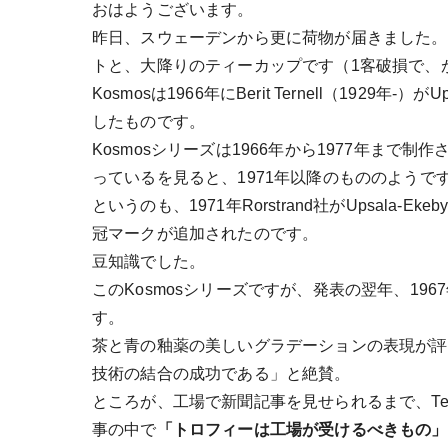
おはようございます。
昨日、スウェーデンから更に荷物が届きました。今
トと、大降りのティーカップです（1客破損で、
Kosmosは1966年にBerit Ternell（1929年
したものです。
Kosmosシリーズは1966年から1977年まで
っているを見ると、1971年以降のもののようで
というのも、1971年Rorstrand社がUpsala-Ek
冠マークが追加されたのです。
豆知識でした。
このKosmosシリーズですが、発表の翌年、19
す。
茶と青の釉薬の美しいグラデーションの表現が評
技術の結合の成功である」と絶賛。
ところが、工場で新聞記事を見せられるまで、Te
事の中で
「トロフィーは工場が受けるべきもの」