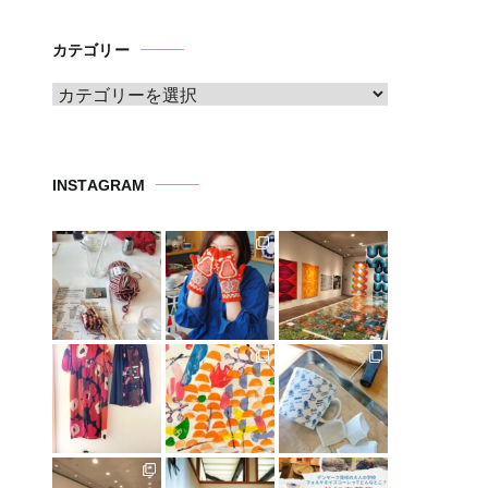
カ
イ
カテゴリー
ブ
カ
テ
ゴ
リ
INSTAGRAM
ー