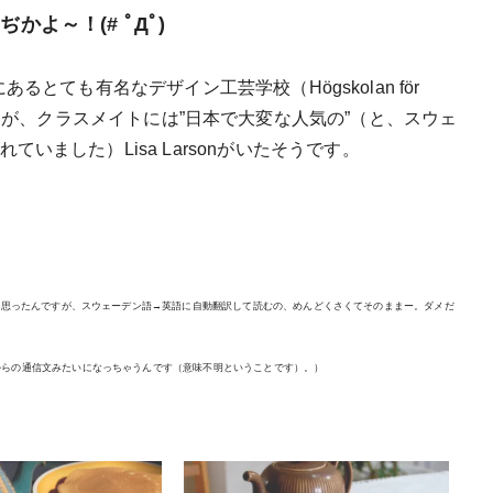
かよ～！(# ﾟДﾟ)
リにあるとても有名なデザイン工芸学校（Högskolan för
K)で学んだのですが、クラスメイトには”日本で大変な人気の”（と、スウェ
ました）Lisa Larsonがいたそうです。
うと思ったんですが、スウェーデン語→英語に自動翻訳して読むの、めんどくさくてそのままー。ダメだ
からの通信文みたいになっちゃうんです（意味不明ということです）。）