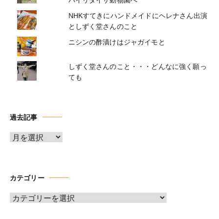
NHKすてきにハンドメイドにヘレナさん出演
としずく堂さんのこと
ニシンの酢漬けはジャガイモと
しずく堂さんのこと・・・どんなに強く願っ
ても
過去記事
ア
ー
カ
イ
カテゴリー
ブ
カ
テ
ゴ