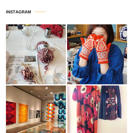
リ
INSTAGRAM
ー