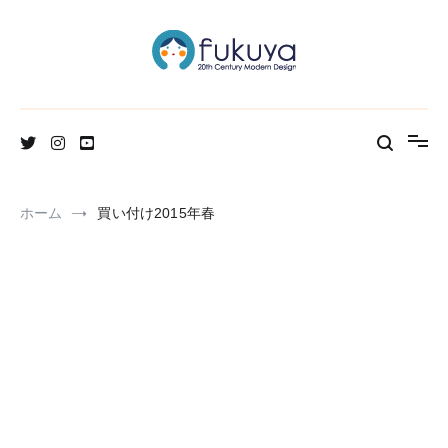
コ
ン
テ
ン
ツ
へ
北欧のかわいいヴィンテージ食器＆雑貨のお店ブログ
Fukuya通信
ス
キ
ッ
プ
ホーム
買い付け2015年春